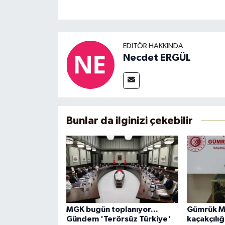
EDITÖR HAKKINDA
Necdet ERGÜL
Bunlar da ilginizi çekebilir
MGK bugün toplanıyor...
Gümrük M
Gündem 'Terörsüz Türkiye'
kaçakçılı