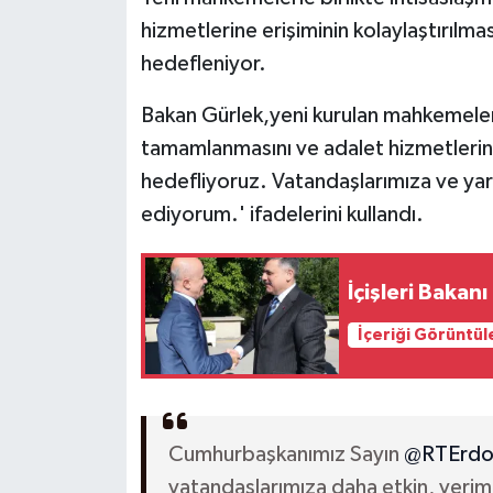
hizmetlerine erişiminin kolaylaştırılm
hedefleniyor.
Bakan Gürlek,yeni kurulan mahkemeler
tamamlanmasını ve adalet hizmetlerinin
hedefliyoruz. Vatandaşlarımıza ve yarg
ediyorum.' ifadelerini kullandı.
İçişleri Bakan
İçeriği Görüntül
Cumhurbaşkanımız Sayın
@RTErdo
vatandaşlarımıza daha etkin, verimli 