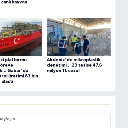
 canlı hayvan
i platformu
Akdeniz'de mikroplastik
göreve
denetimi... 23 tesise 47,6
k... Gabar'da
milyon TL ceza!
rol üretimi 83 bin
 ulaştı