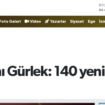
DO
47,
EU
55,
Foto Galeri
Video
Yazarlar
Siyaset
Ege
İzm
STE
64,
GRA
651
BİS
13.
BIT
64.
ı Gürlek: 140 ye