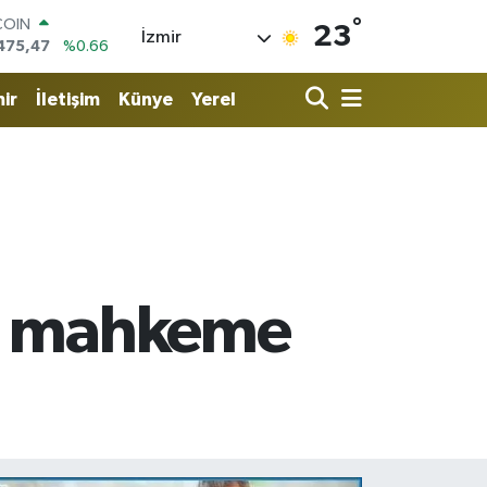
°
LAR
23
İzmir
5971
%0.05
RO
1336
%0.18
ir
İletişim
Künye
Yerel
RLİN
2534
%0.22
M ALTIN
8.23
%0.39
T100
703
%0
COIN
475,47
%0.66
ni mahkeme