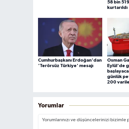
58 bin 519
kurtarıldı
Cumhurbaşkanı Erdoğan'dan
Osman Gaz
'Terörsüz Türkiye' mesajı
Eylül'de 
başlayaca
günlük pet
200 varile
Yorumlar