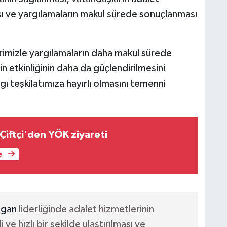
ası ve yargılamaların makul sürede sonuçlanması
imizle yargılamaların daha makul sürede
 etkinliğinin daha da güçlendirilmesini
ı teşkilatımıza hayırlı olmasını temenni
ı Çiftçi'den YÖK ziyareti
e
gan
liderliğinde adalet hizmetlerinin
ve hızlı bir şekilde ulaştırılması ve