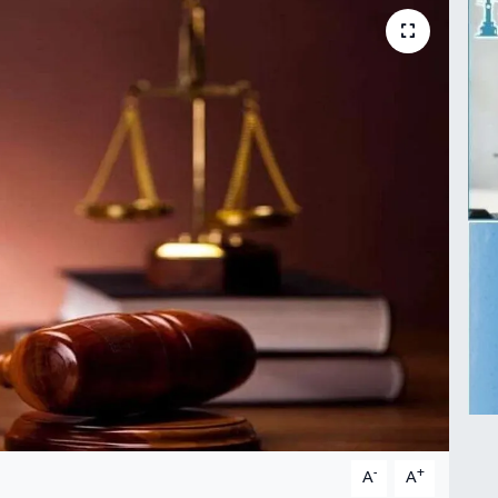
-
+
A
A