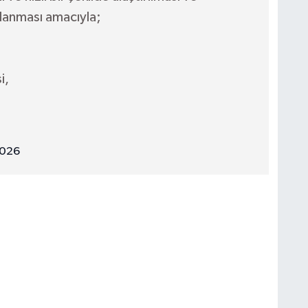
lanması amacıyla;
i,
2026