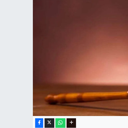
Ege
İzmir
İletişim
Künye
Yerel