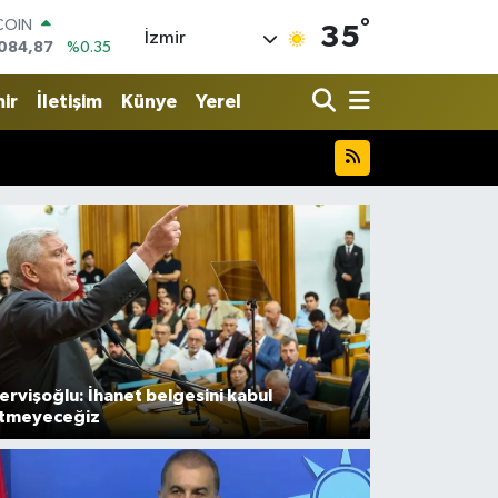
°
LAR
35
İzmir
,5760
%0.1
RO
0126
%0.29
ir
İletişim
Künye
Yerel
RLİN
1794
%0.29
M ALTIN
22.94
%3.06
T100
647
%-30
COIN
084,87
%0.35
ervişoğlu: İhanet belgesini kabul
tmeyeceğiz