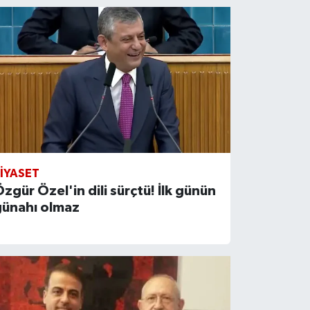
IYASET
zgür Özel'in dili sürçtü! İlk günün
günahı olmaz