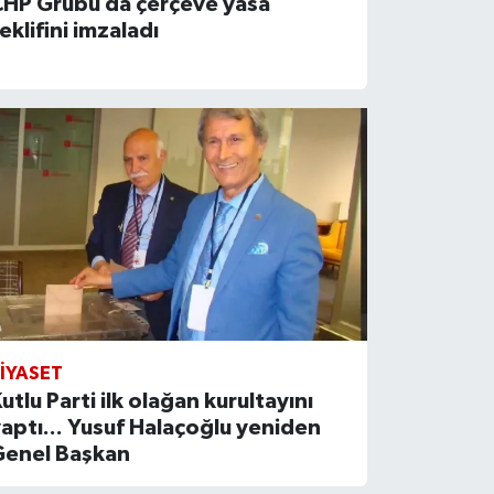
CHP Grubu da çerçeve yasa
eklifini imzaladı
IYASET
utlu Parti ilk olağan kurultayını
aptı... Yusuf Halaçoğlu yeniden
Genel Başkan