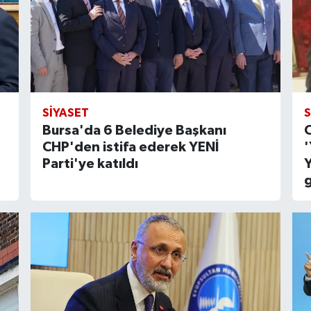
SIYASET
S
Bursa'da 6 Belediye Başkanı
C
CHP'den istifa ederek YENİ
'
Parti'ye katıldı
g