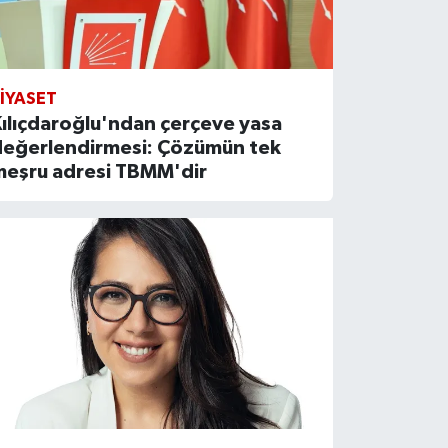
IYASET
ılıçdaroğlu'ndan çerçeve yasa
değerlendirmesi: Çözümün tek
meşru adresi TBMM'dir