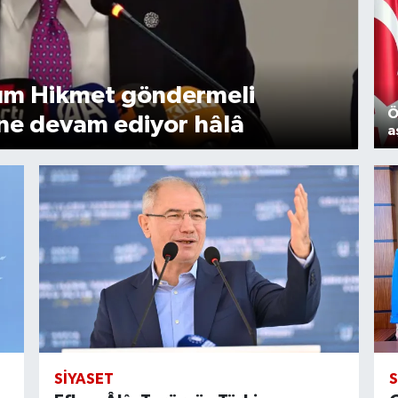
ım Hikmet göndermeli
Ö
ine devam ediyor hâlâ
a
SIYASET
S