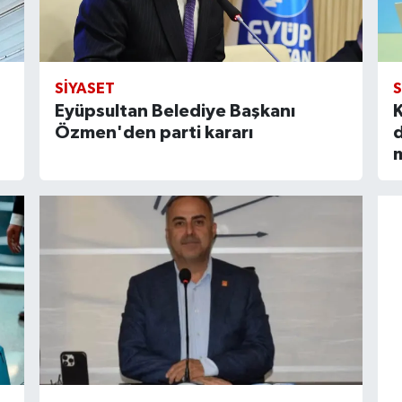
SIYASET
S
Eyüpsultan Belediye Başkanı
K
Özmen'den parti kararı