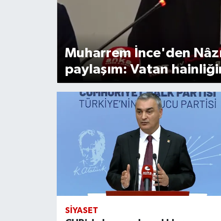
Ege
İzmir
Muharrem İnce'den Nâz
paylaşım: Vatan hainliğ
İletişim
Künye
Yerel
SIYASET