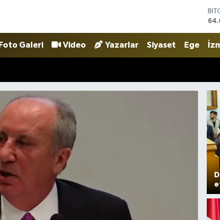
DO
47
EU
55,
Foto Galeri
Video
Yazarlar
Siyaset
Ege
İzm
STE
64,
GRA
64
BİS
13.
BIT
64.
D
e