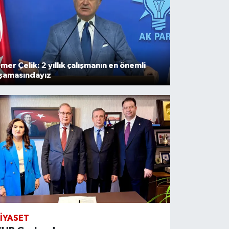
mer Çelik: 2 yıllık çalışmanın en önemli
şamasındayız
IYASET