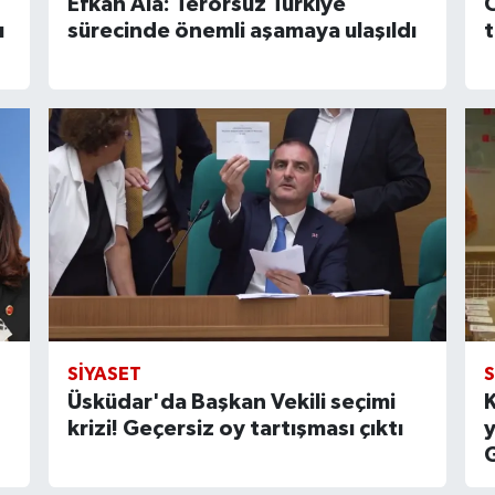
Efkan Âlâ: Terörsüz Türkiye
ı
sürecinde önemli aşamaya ulaşıldı
t
SIYASET
S
Üsküdar'da Başkan Vekili seçimi
K
krizi! Geçersiz oy tartışması çıktı
y