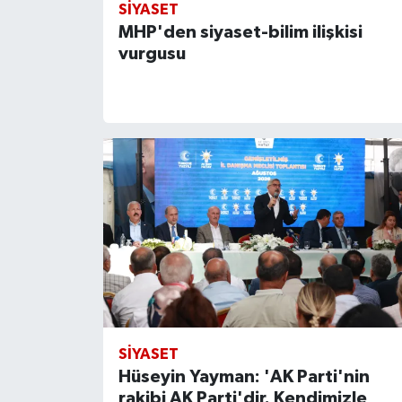
SIYASET
MHP'den siyaset-bilim ilişkisi
vurgusu
SIYASET
Hüseyin Yayman: 'AK Parti'nin
rakibi AK Parti'dir. Kendimizle