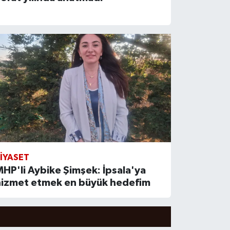
IYASET
HP'li Aybike Şimşek: İpsala'ya
hizmet etmek en büyük hedefim