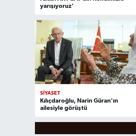
yarışıyoruz'
SIYASET
Kılıçdaroğlu, Narin Güran'ın
ailesiyle görüştü