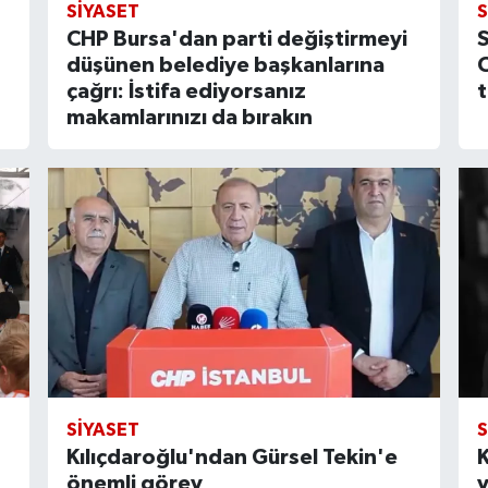
SIYASET
S
CHP Bursa'dan parti değiştirmeyi
S
düşünen belediye başkanlarına
çağrı: İstifa ediyorsanız
t
makamlarınızı da bırakın
SIYASET
S
Kılıçdaroğlu'ndan Gürsel Tekin'e
K
önemli görev
v