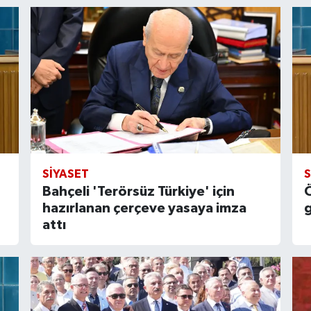
SIYASET
S
Bahçeli 'Terörsüz Türkiye' için
Ö
hazırlanan çerçeve yasaya imza
attı