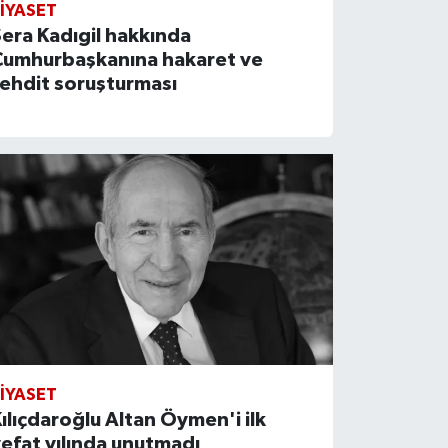
IYASET
era Kadıgil hakkında
Cumhurbaşkanına hakaret ve
ehdit soruşturması
IYASET
ılıçdaroğlu Altan Öymen'i ilk
efat yılında unutmadı