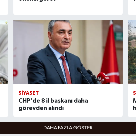
SIYASET
S
CHP'de 8 il başkanı daha
M
görevden alındı
DAHA FAZLA GÖSTER