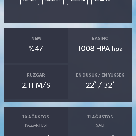
NEM
BASINÇ
%47
1008 HPA
hpa
RÜZGAR
EN DÜŞÜK / EN YÜKSEK
°
°
2.11 M/S
22
/ 32
10 AĞUSTOS
11 AĞUSTOS
PAZARTESI
SALI