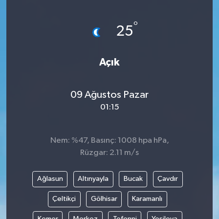
Ege
°
25
İzmir
Açık
İletişim
Künye
09 Ağustos Pazar
01:15
Yerel
Nem: %47, Basınç: 1008 hpa hPa,
Rüzgar: 2.11 m/s
Ağlasun
Altınyayla
Bucak
Çavdır
Çeltikçi
Gölhisar
Karamanlı
Kemer
Merkez
Tefenni
Yeşilova