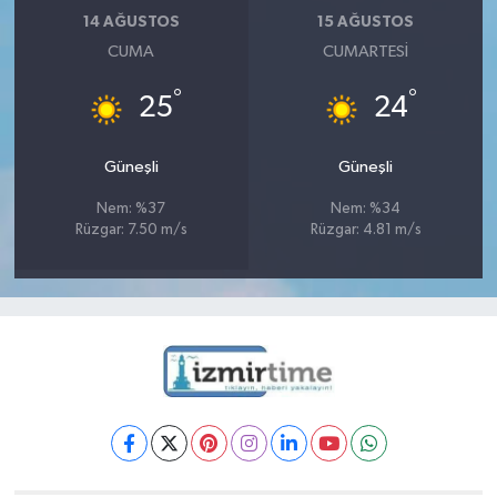
14 AĞUSTOS
15 AĞUSTOS
CUMA
CUMARTESI
°
°
25
24
Güneşli
Güneşli
Nem: %37
Nem: %34
Rüzgar: 7.50 m/s
Rüzgar: 4.81 m/s