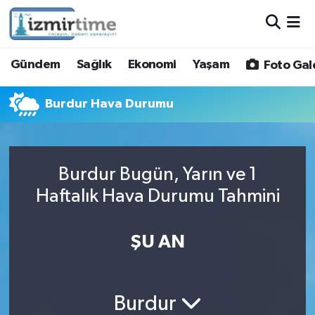
Gündem
Nöbetçi Eczaneler
Gündem
Sağlık
Ekonomi
Yaşam
Foto Gal
Sağlık
Hava Durumu
Burdur Hava Durumu
Ekonomi
İzmir Namaz Vakitleri
Yaşam
Trafik Durumu
Burdur Bugün, Yarın ve 1
Haftalık Hava Durumu Tahmini
Foto Galeri
Süper Lig Puan Durumu ve Fikstür
Video
Tüm Manşetler
ŞU AN
Yazarlar
Son Dakika Haberleri
Burdur
Siyaset
Haber Arşivi