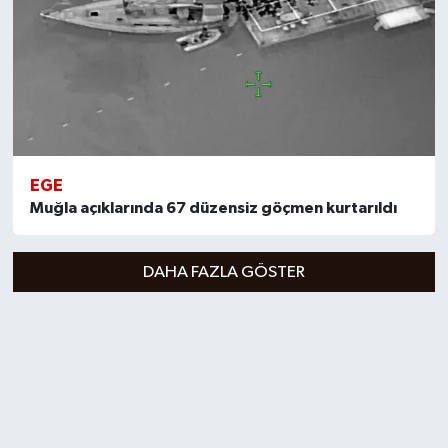
EGE
Muğla açıklarında 67 düzensiz göçmen kurtarıldı
DAHA FAZLA GÖSTER