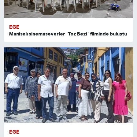
EGE
Manisalı sinemaseverler 'Toz Bezi' filminde buluştu
EGE