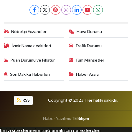
Nöbetçi Eczaneler
Hava Durumu
İzmir Namaz Vakitleri
Trafik Durumu
Puan Durumu ve Fikstür
Tüm Manşetler
Son Dakika Haberleri
Haber Arşivi
RSS
Copyright © 2023. Her hakkı saklıdır.
Haber Yazılımı:
TE Bilişim
En iyi site deneyimi sağlamak için çerezlerden