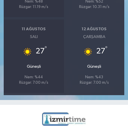
Nem: %48
Nem: %52
Rüzgar: 11.19 m/s
Rüzgar: 10.31 m/s
11 AĞUSTOS
12 AĞUSTOS
SALI
ÇARŞAMBA
°
°
27
27
Güneşli
Güneşli
Nem: %44
Nem: %43
Rüzgar: 7.00 m/s
Rüzgar: 7.00 m/s