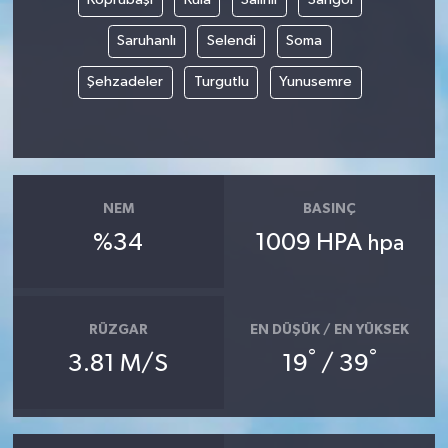
Saruhanlı
Selendi
Soma
Şehzadeler
Turgutlu
Yunusemre
NEM
BASINÇ
%34
1009 HPA
hpa
RÜZGAR
EN DÜŞÜK / EN YÜKSEK
°
°
3.81 M/S
19
/ 39