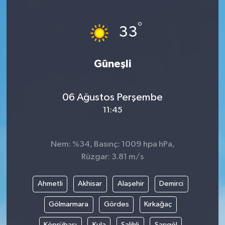
Ege
°
33
İzmir
Güneşli
İletişim
Künye
06 Ağustos Perşembe
11:45
Yerel
Nem: %34, Basınç: 1009 hpa hPa,
Rüzgar: 3.81 m/s
Ahmetli
Akhisar
Alaşehir
Demirci
Gölmarmara
Gördes
Kırkağaç
Köprübaşı
Kula
Salihli
Sarıgöl