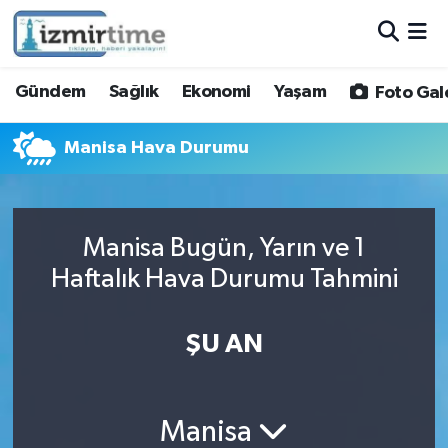
Gündem
Nöbetçi Eczaneler
Gündem
Sağlık
Ekonomi
Yaşam
Foto Gal
Sağlık
Hava Durumu
Manisa Hava Durumu
Ekonomi
İzmir Namaz Vakitleri
Yaşam
Trafik Durumu
Manisa Bugün, Yarın ve 1
Haftalık Hava Durumu Tahmini
Foto Galeri
Süper Lig Puan Durumu ve Fikstür
Video
Tüm Manşetler
ŞU AN
Yazarlar
Son Dakika Haberleri
Manisa
Siyaset
Haber Arşivi