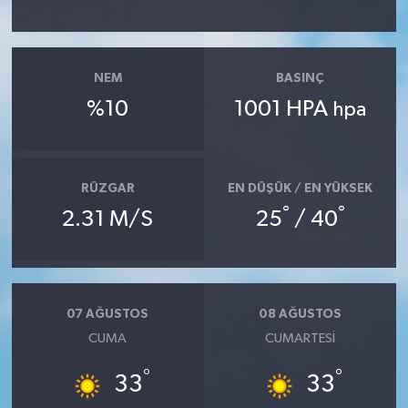
NEM
BASINÇ
%10
1001 HPA
hpa
RÜZGAR
EN DÜŞÜK / EN YÜKSEK
°
°
2.31 M/S
25
/ 40
07 AĞUSTOS
08 AĞUSTOS
CUMA
CUMARTESI
°
°
33
33