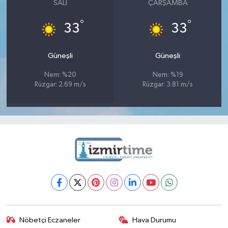
SALI
ÇARŞAMBA
°
°
33
33
Güneşli
Güneşli
Nem: %20
Nem: %19
Rüzgar: 2.69 m/s
Rüzgar: 3.81 m/s
Nöbetçi Eczaneler
Hava Durumu