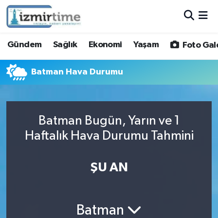
Gündem
Nöbetçi Eczaneler
Gündem
Sağlık
Ekonomi
Yaşam
Foto Gal
Sağlık
Hava Durumu
Batman Hava Durumu
Ekonomi
İzmir Namaz Vakitleri
Yaşam
Trafik Durumu
Batman Bugün, Yarın ve 1
Haftalık Hava Durumu Tahmini
Foto Galeri
Süper Lig Puan Durumu ve Fikstür
Video
Tüm Manşetler
ŞU AN
Yazarlar
Son Dakika Haberleri
Batman
Siyaset
Haber Arşivi