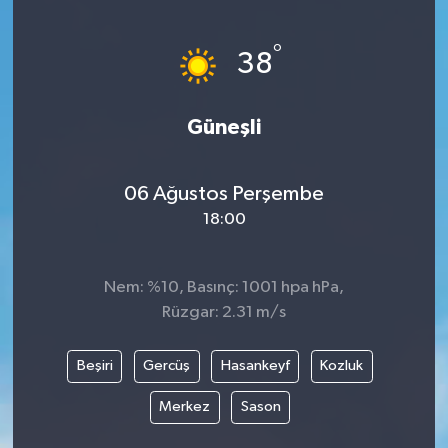
Ege
°
38
İzmir
Güneşli
İletişim
Künye
06 Ağustos Perşembe
18:00
Yerel
Nem: %10, Basınç: 1001 hpa hPa,
Rüzgar: 2.31 m/s
Beşiri
Gercüş
Hasankeyf
Kozluk
Merkez
Sason