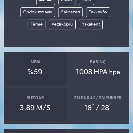
Ondokuzmayıs
Salıpazarı
Tekkeköy
Terme
Vezirköprü
Yakakent
NEM
BASINÇ
%59
1008 HPA
hpa
RÜZGAR
EN DÜŞÜK / EN YÜKSEK
°
°
3.89 M/S
18
/ 28