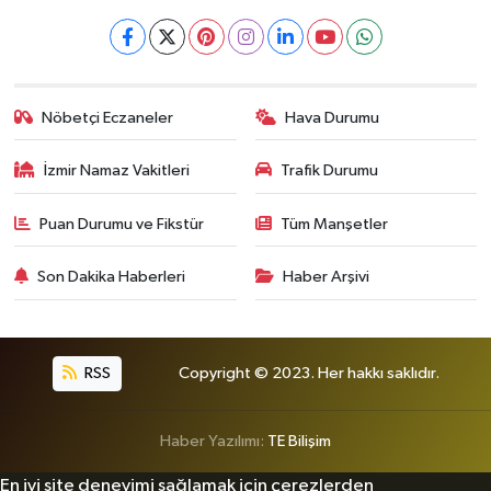
Nöbetçi Eczaneler
Hava Durumu
İzmir Namaz Vakitleri
Trafik Durumu
Puan Durumu ve Fikstür
Tüm Manşetler
Son Dakika Haberleri
Haber Arşivi
RSS
Copyright © 2023. Her hakkı saklıdır.
Haber Yazılımı:
TE Bilişim
En iyi site deneyimi sağlamak için çerezlerden