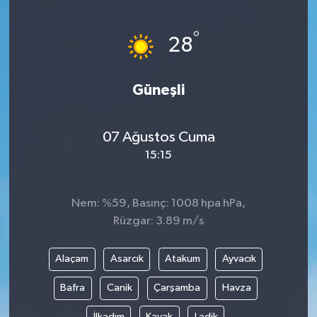
Ege
°
28
İzmir
Güneşli
İletişim
Künye
07 Ağustos Cuma
15:15
Yerel
Nem: %59, Basınç: 1008 hpa hPa,
Rüzgar: 3.89 m/s
Alaçam
Asarcık
Atakum
Ayvacık
Bafra
Canik
Çarşamba
Havza
İlkadım
Kavak
Ladik