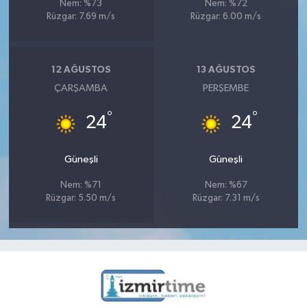
Nem: %73
Nem: %72
Rüzgar: 7.69 m/s
Rüzgar: 6.00 m/s
12 AĞUSTOS
13 AĞUSTOS
ÇARŞAMBA
PERŞEMBE
°
°
24
24
Güneşli
Güneşli
Nem: %71
Nem: %67
Rüzgar: 5.50 m/s
Rüzgar: 7.31 m/s