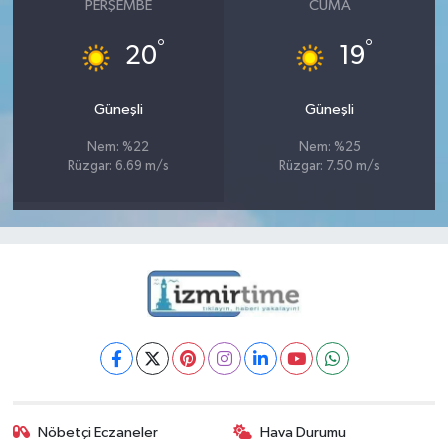
PERŞEMBE
CUMA
°
°
20
19
Güneşli
Güneşli
Nem: %22
Nem: %25
Rüzgar: 6.69 m/s
Rüzgar: 7.50 m/s
Nöbetçi Eczaneler
Hava Durumu