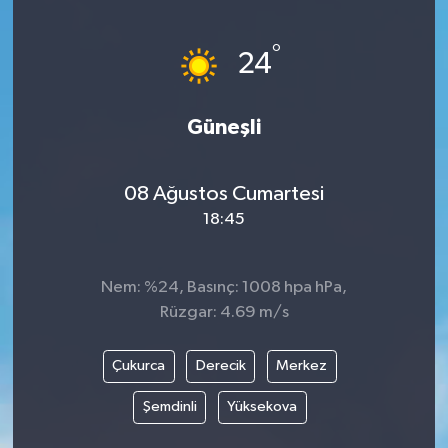
Ege
°
24
İzmir
Güneşli
İletişim
Künye
08 Ağustos Cumartesi
18:45
Yerel
Nem: %24, Basınç: 1008 hpa hPa,
Rüzgar: 4.69 m/s
Çukurca
Derecik
Merkez
Şemdinli
Yüksekova