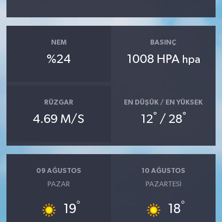
NEM
BASINÇ
%24
1008 HPA
hpa
RÜZGAR
EN DÜŞÜK / EN YÜKSEK
°
°
4.69 M/S
12
/ 28
09 AĞUSTOS
10 AĞUSTOS
PAZAR
PAZARTESI
°
°
19
18