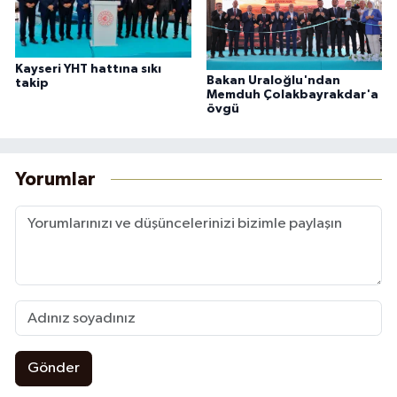
Kayseri YHT hattına sıkı
Bakan Uraloğlu'ndan
takip
Memduh Çolakbayrakdar'a
övgü
Yorumlar
Gönder