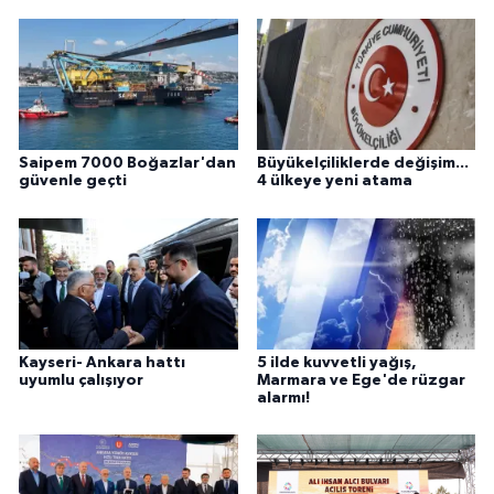
Saipem 7000 Boğazlar'dan
Büyükelçiliklerde değişim...
güvenle geçti
4 ülkeye yeni atama
Kayseri- Ankara hattı
5 ilde kuvvetli yağış,
uyumlu çalışıyor
Marmara ve Ege'de rüzgar
alarmı!