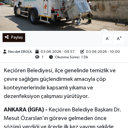
Ege
İzmir
Paylaş
-
+
A
A
İletişim
Necdet ERGÜL
03.06.2026 - 09:57
03.06.2026 - 10:00
Künye
1
Okunma Süresi: 1 Dk
Yerel
Keçiören Belediyesi, ilçe genelinde temizlik ve
çevre sağlığını güçlendirmek amacıyla çöp
konteynerlerinde kapsamlı yıkama ve
dezenfeksiyon çalışması yürütüyor.
ANKARA (İGFA) -
Keçiören Belediye Başkanı Dr.
Mesut Özarslan'ın göreve gelmeden önce
sözünü verdiği ve ilçede ilk kez yaygın şekilde