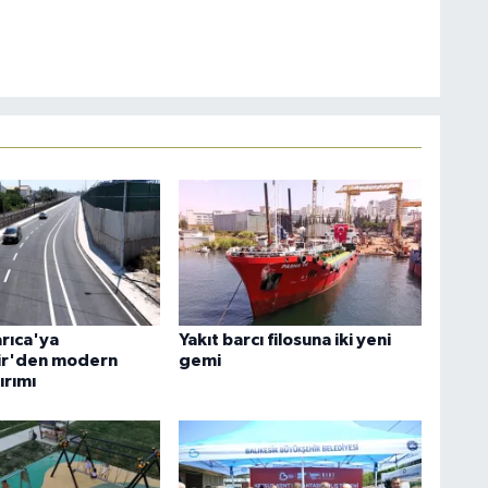
arıca'ya
Yakıt barcı filosuna iki yeni
ir'den modern
gemi
ırımı