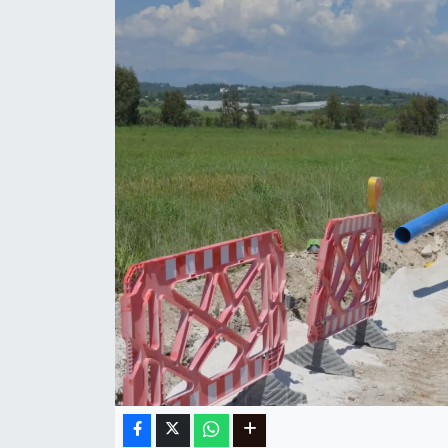
Ege
İzmir
İletişim
Künye
Yerel