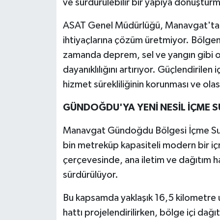
ve sürdürülebilir bir yapıya dönüştürm
ASAT Genel Müdürlüğü, Manavgat'ta ge
ihtiyaçlarına çözüm üretmiyor. Bölgeni
zamanda deprem, sel ve yangın gibi ola
dayanıklılığını artırıyor. Güçlendirile
hizmet sürekliliğinin korunması ve olası
GÜNDOĞDU'YA YENİ NESİL İÇME S
Manavgat Gündoğdu Bölgesi İçme Suy
bin metreküp kapasiteli modern bir iç
çerçevesinde, ana iletim ve dağıtım ha
sürdürülüyor.
Bu kapsamda yaklaşık 16,5 kilometre
hattı projelendirilirken, bölge içi da