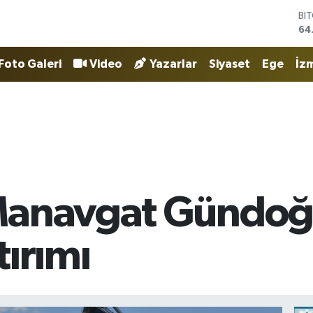
DO
47
EU
55
Foto Galeri
Video
Yazarlar
Siyaset
Ege
İzm
ST
64
GR
65
Bİ
13
BI
64
Manavgat Gündoğ
tırımı