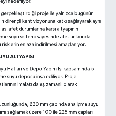
eyi hedefliyor.
rçekleştirdiği proje ile yalnızca bugünün
n dirençli kent vizyonuna katkı sağlayarak aynı
sı afet durumlarına karşı altyapının
n içme suyu sistemi sayesinde afet anlarında
 risklerin en aza indirilmesi amaçlanıyor.
UYU ALTYAPISI
u Hatları ve Depo Yapım İşi kapsamında 5
me suyu deposu inşa ediliyor. Proje
tlarının imalatı da eş zamanlı olarak
 uzunluğunda, 630 mm çapında ana içme suyu
ğıtımı sağlamak üzere 100 ile 225 mm çapları