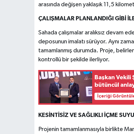
arasında değişen yaklaşık 11,5 kilometr
ÇALIŞMALAR PLANLANDIĞI GİBİ İL
Sahada çalışmalar aralıksız devam ede
deposunun imalatı sürüyor. Aynı zaman
tamamlanmış durumda. Proje, belirlen
kontrollü bir şekilde ilerliyor.
Başkan Vekili 
bütüncül anlay
İçeriği Görüntül
KESİNTİSİZ VE SAĞLIKLI İÇME SUYU
Projenin tamamlanmasıyla birlikte M