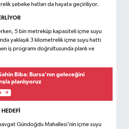
elik şebeke hatları da hayata geçiriliyor.
ERLİYOR
rken, 5 bin metreküp kapasiteli içme suyu
da yaklaşık 3 kilometrelik içme suyu hattı
en iş programı doğrultusunda planlı ve
Şahin Biba: Bursa'nın geleceğini
ışla planlıyoruz
e
 HEDEFİ
anavgat Gündoğdu Mahallesi'nin içme suyu