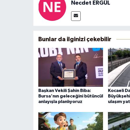
Necdet ERGÜL
Bunlar da ilginizi çekebilir
Başkan Vekili Şahin Biba:
Kocaeli D
Bursa'nın geleceğini bütüncül
Büyükşeh
anlayışla planlıyoruz
ulaşım yat