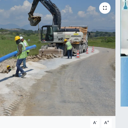
-
+
A
A