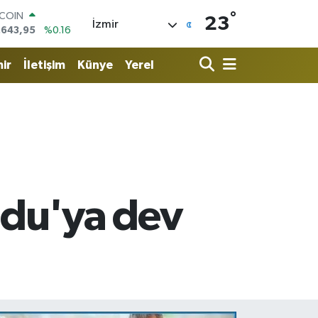
°
LAR
23
İzmir
,6704
%0
RO
,0406
%-0.08
ir
İletişim
Künye
Yerel
ERLİN
,2143
%0
AM ALTIN
00.87
%0.12
ST100
.799
%70
TCOIN
.643,95
%0.16
du'ya dev