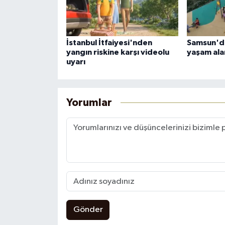
İstanbul İtfaiyesi'nden
Samsun'da
yangın riskine karşı videolu
yaşam alan
uyarı
Yorumlar
Gönder