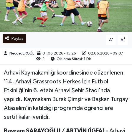
Ege
İzmir
Paylaş
-
+
A
A
İletişim
Necdet ERGÜL
01.06.2026 - 15:26
02.06.2026 - 09:07
Künye
1
Okunma Süresi: 1 Dk
Yerel
Arhavi Kaymakamlığı koordinesinde düzenlenen
'14. Arhavi Grassroots Herkes İçin Futbol
Etkinliği'nin 6. etabı Arhavi Şehir Stadı'nda
yapıldı. Kaymakam Burak Çimşir ve Başkan Turgay
Ataselim'in katıldığı programda öğrencilere
sertifikaları verildi.
Bayram SARAYOĞLU / ARTVİN (İGFA) -
Arhavi