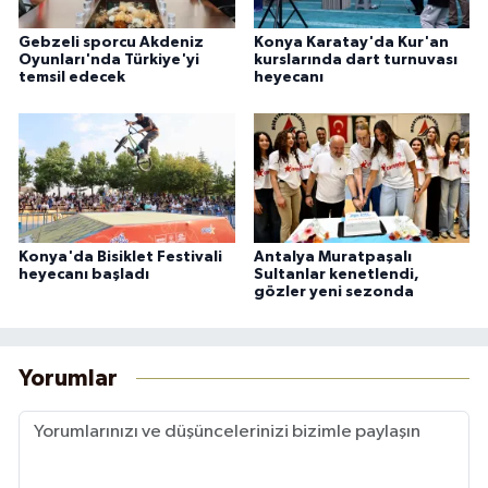
Gebzeli sporcu Akdeniz
Konya Karatay'da Kur'an
Oyunları'nda Türkiye'yi
kurslarında dart turnuvası
temsil edecek
heyecanı
Konya'da Bisiklet Festivali
Antalya Muratpaşalı
heyecanı başladı
Sultanlar kenetlendi,
gözler yeni sezonda
Yorumlar