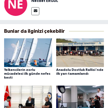
Necdet ERGÜL
Bunlar da ilginizi çekebilir
Yelkencilerin zorlu
Anadolu Dostluk Rallisi'nde
mücadelesi ilk günde nefes
ilk yarı tamamlandı
kesti