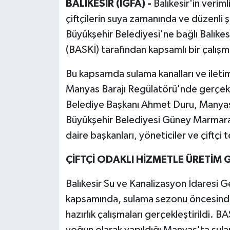
BALIKESİR (İGFA) -
Balıkesir'in verim
çiftçilerin suya zamanında ve düzenli ş
Büyükşehir Belediyesi'ne bağlı Balıke
(BASKİ) tarafından kapsamlı bir çalışma
Bu kapsamda sulama kanalları ve iletim
Manyas Barajı Regülatörü'nde gerçekl
Belediye Başkanı Ahmet Duru, Manyas
Büyükşehir Belediyesi Güney Marmara 
daire başkanları, yöneticiler ve çiftçi t
ÇİFTÇİ ODAKLI HİZMETLE ÜRETİM
Balıkesir Su ve Kanalizasyon İdaresi 
kapsamında, sulama sezonu öncesind
hazırlık çalışmaları gerçekleştirildi. B
yoğun olarak yapıldığı Manyas'ta sula