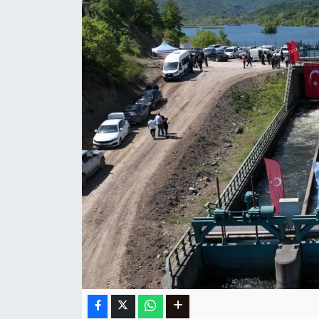
Ege
İzmir
İletişim
Künye
Yerel