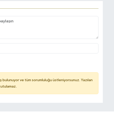
ş bulunuyor ve tüm sorumluluğu üstleniyorsunuz. Yazılan
 tutulamaz.