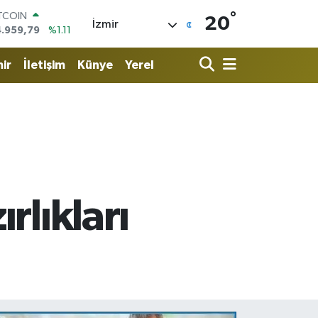
ITCOIN
°
4.959,79
%1.11
20
İzmir
OLAR
7,7436
%0.18
URO
ir
İletişim
Künye
Yerel
5,2510
%0.32
ERLİN
,4811
%0.38
RAM ALTIN
660.55
%0.03
ST100
.779
%-14
rlıkları