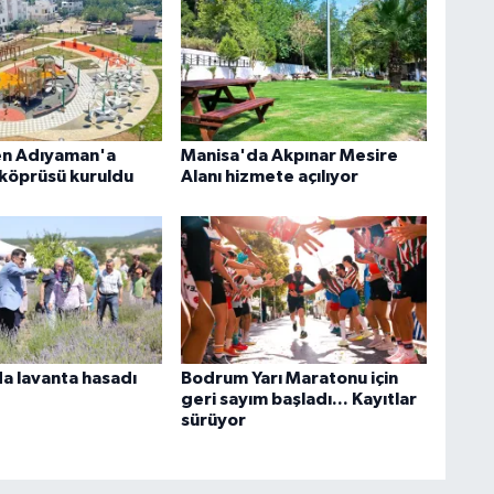
en Adıyaman'a
Manisa'da Akpınar Mesire
 köprüsü kuruldu
Alanı hizmete açılıyor
a lavanta hasadı
Bodrum Yarı Maratonu için
geri sayım başladı... Kayıtlar
sürüyor