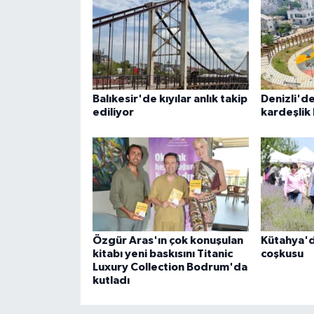
Balıkesir'de kıyılar anlık takip
Denizli'd
ediliyor
kardeşlik
Özgür Aras'ın çok konuşulan
Kütahya'd
kitabı yeni baskısını Titanic
coşkusu
Luxury Collection Bodrum'da
kutladı