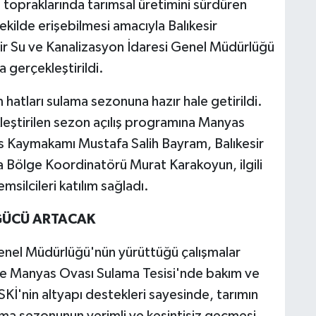
li topraklarında tarımsal üretimini sürdüren
ekilde erişebilmesi amacıyla Balıkesir
sir Su ve Kanalizasyon İdaresi Genel Müdürlüğü
 gerçekleştirildi.
 hatları sulama sezonuna hazır hale getirildi.
eştirilen sezon açılış programına Manyas
 Kaymakamı Mustafa Salih Bayram, Balıkesir
Bölge Koordinatörü Murat Karakoyun, ilgili
emsilcileri katılım sağladı.
 GÜCÜ ARTACAK
Genel Müdürlüğü'nün yürüttüğü çalışmalar
e Manyas Ovası Sulama Tesisi'nde bakım ve
ASKİ'nin altyapı destekleri sayesinde, tarımın
ma sezonunun verimli ve kesintisiz geçmesi