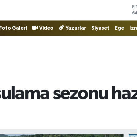
B
6
D
4
E
Foto Galeri
Video
Yazarlar
Siyaset
Ege
İzm
5
ST
64
G
6
Bİ
13
sulama sezonu hazı