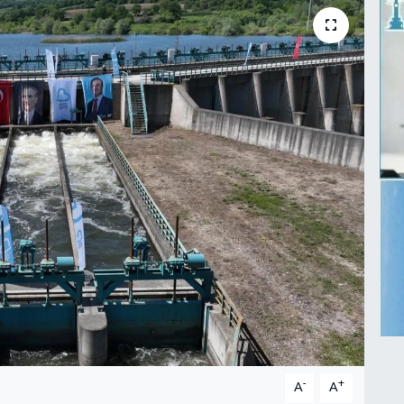
-
+
A
A