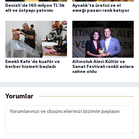
Denizli'de 160 milyon TL'lik
Ayvalık'ta üretici ve el
alt ve üstyapı yatırımı
emeği pazarı renk katıyor
Emekli Kafe'de kuaför ve
Altınoluk Alevi Kültür ve
berber hizmeti başladı
Sanat Festivali renkli anlara
sahne oldu
Yorumlar