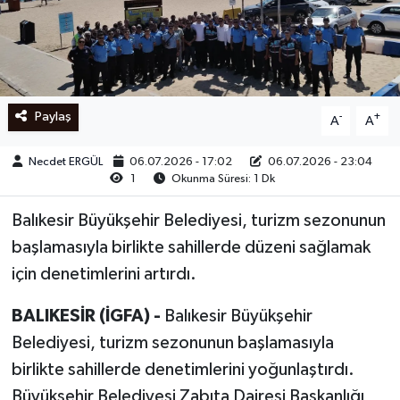
Ege
İzmir
Paylaş
-
+
A
A
İletişim
Necdet ERGÜL
06.07.2026 - 17:02
06.07.2026 - 23:04
Künye
1
Okunma Süresi: 1 Dk
Yerel
Balıkesir Büyükşehir Belediyesi, turizm sezonunun
başlamasıyla birlikte sahillerde düzeni sağlamak
için denetimlerini artırdı.
BALIKESİR (İGFA) -
Balıkesir Büyükşehir
Belediyesi, turizm sezonunun başlamasıyla
birlikte sahillerde denetimlerini yoğunlaştırdı.
Büyükşehir Belediyesi Zabıta Dairesi Başkanlığı