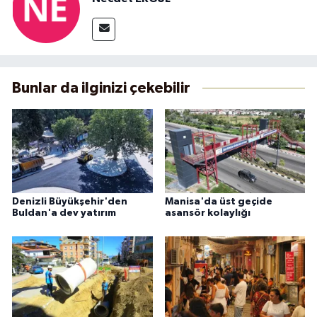
Bunlar da ilginizi çekebilir
Denizli Büyükşehir'den
Manisa'da üst geçide
Buldan'a dev yatırım
asansör kolaylığı