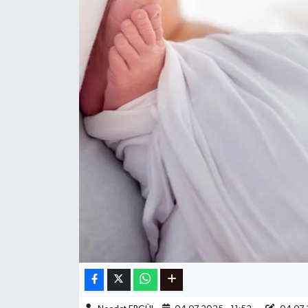
Ege
İzmir
İletişim
Künye
Yerel