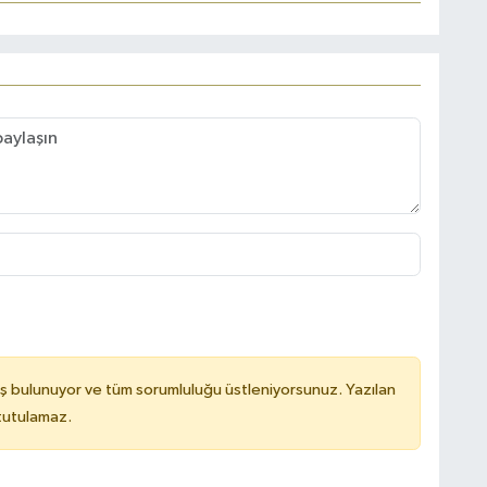
ş bulunuyor ve tüm sorumluluğu üstleniyorsunuz. Yazılan
 tutulamaz.