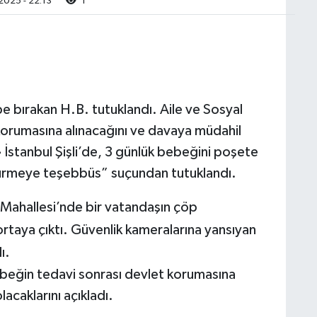
2025 - 22:13
1
pe bırakan H.B. tutuklandı. Aile ve Sosyal
korumasına alınacağını ve davaya müdahil
-
İstanbul Şişli’de, 3 günlük bebeğini poşete
ürmeye teşebbüs” suçundan tutuklandı.
Mahallesi’nde bir vatandaşın çöp
taya çıktı. Güvenlik kameralarına yansıyan
ı.
ebeğin tedavi sonrası devlet korumasına
lacaklarını açıkladı.