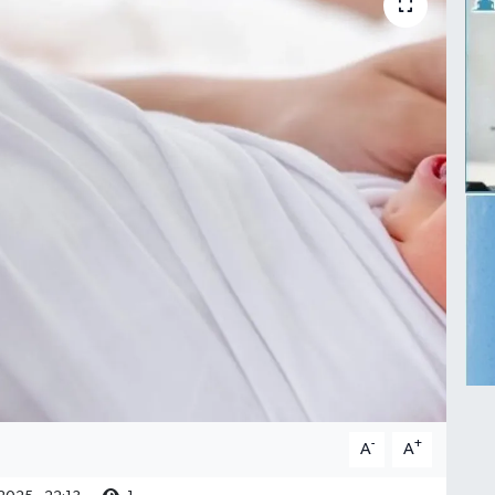
-
+
A
A