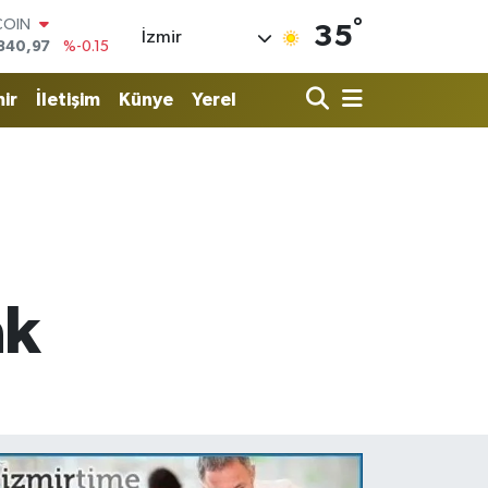
°
COIN
35
İzmir
840,97
%-0.15
LAR
7436
%0.18
ir
İletişim
Künye
Yerel
RO
2510
%0.32
RLİN
4811
%0.38
M ALTIN
0.55
%0
T100
779
%-14
ak