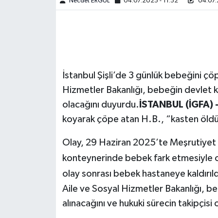
Necdet ERGÜL
04.07.2025 - 11:52
04.07.
İstanbul Şişli’de 3 günlük bebeğini çö
Hizmetler Bakanlığı, bebeğin devlet 
olacağını duyurdu.
İSTANBUL (İGFA) 
koyarak çöpe atan H.B., “kasten öld
Olay, 29 Haziran 2025’te Meşrutiyet 
konteynerinde bebek fark etmesiyle or
olay sonrası bebek hastaneye kaldırıld
Aile ve Sosyal Hizmetler Bakanlığı, b
alınacağını ve hukuki sürecin takipçisi o