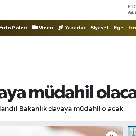
BIT
64.
DO
47,
Foto Galeri
Video
Yazarlar
Siyaset
Ege
İzm
EU
55,
STE
64,
GRA
666
BİS
13.
aya müdahil olac
landı! Bakanlık davaya müdahil olacak