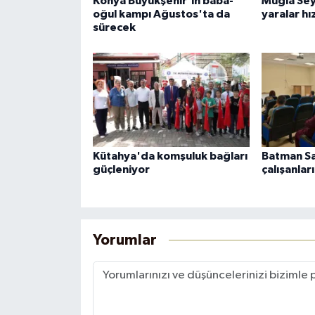
Konya Büyükşehir'in baba-
Muğla Se
oğul kampı Ağustos'ta da
yaralar hız
sürecek
Kütahya'da komşuluk bağları
Batman Sa
güçleniyor
çalışanlar
Yorumlar