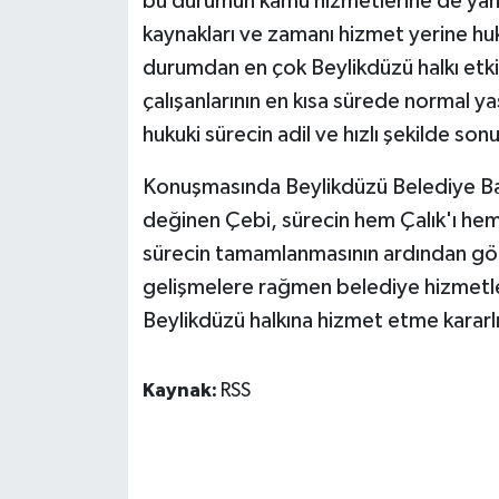
bu durumun kamu hizmetlerine de yansı
kaynakları ve zamanı hizmet yerine huk
durumdan en çok Beylikdüzü halkı etkil
çalışanlarının en kısa sürede normal 
hukuki sürecin adil ve hızlı şekilde so
Konuşmasında Beylikdüzü Belediye Ba
değinen Çebi, sürecin hem Çalık'ı hem d
sürecin tamamlanmasının ardından gö
gelişmelere rağmen belediye hizmetle
Beylikdüzü halkına hizmet etme kararl
Kaynak:
RSS