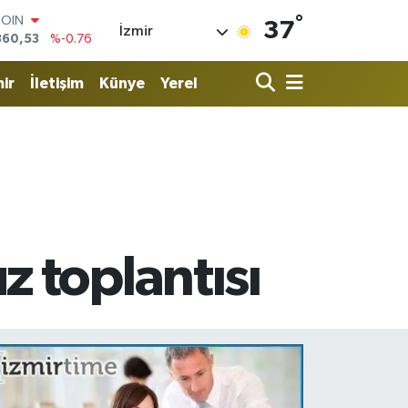
360,53
%-0.76
°
LAR
37
İzmir
7069
%0.17
RO
0265
%0.01
ir
İletişim
Künye
Yerel
RLİN
1897
%0.02
M ALTIN
8.49
%2.12
T100
887
%64
 toplantısı