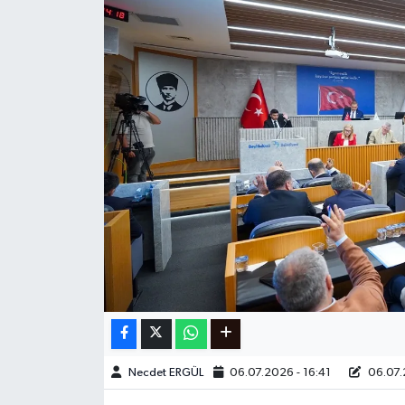
Ege
İzmir
İletişim
Künye
Yerel
Necdet ERGÜL
06.07.2026 - 16:41
06.07.