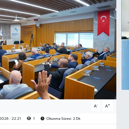
-
+
A
A
2026 - 22:21
1
Okunma Süresi: 2 Dk