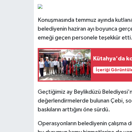
Konuşmasında temmuz ayında kutlanan
belediyenin haziran ayı boyunca gerçek
emeği geçen personele teşekkür etti
Kütahya'da ko
İçeriği Görüntül
Geçtiğimiz ay Beylikdüzü Belediyesi'ne
değerlendirmelerde bulunan Çebi, son
baskıların arttığını öne sürdü.
Operasyonların belediyenin çalışma dü