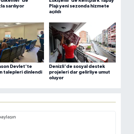
ydikemer'de
Eskişehir'de Kentpark Yapay
la sarılıyor
Plajı yeni sezonda hizmete
açıldı
son Devlet'te
Denizli'de sosyal destek
ın talepleri dinlendi
projeleri dar gelirliye umut
oluyor