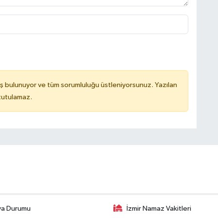
ş bulunuyor ve tüm sorumluluğu üstleniyorsunuz. Yazılan
 tutulamaz.
va Durumu
İzmir Namaz Vakitleri