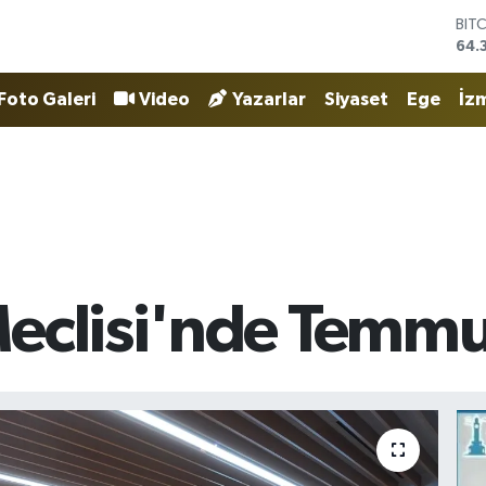
64.
DO
47,
EU
55,
Foto Galeri
Video
Yazarlar
Siyaset
Ege
İzm
STE
64,
GRA
661
BİS
13.
eclisi'nde Temmuz