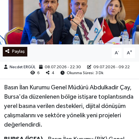
Ege
İzmir
İletişim
Paylaş
-
+
A
A
Künye
Necdet ERGÜL
08.07.2026 - 22:30
09.07.2026 - 09:22
6
4
Okunma Süresi: 3 Dk
Yerel
Basın İlan Kurumu Genel Müdürü Abdulkadir Çay,
Bursa'da düzenlenen bölge istişare toplantısında
yerel basına verilen destekleri, dijital dönüşüm
çalışmalarını ve sektöre yönelik yeni projeleri
değerlendirdi.