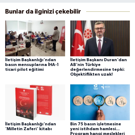
Bunlar da ilginizi çekebilir
İletişim Başkanlığı'ndan
İletişim Başkanı Duran'dan
basın mensuplarına İHA-1
AB'nin Türkiye
ticari pilot eğitimi
değerlendirmesine tepki:
Objektiflikten uzak!
İletişim Başkanlığı'ndan
Bin 75 basın işletmesine
'Milletin Zaferi' kitabı
yeni istihdam hamlesi...
Program hangi meslekleri