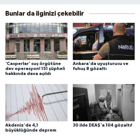
Bunlar da ilginizi çekebilir
'Casperlar' suç örgütüne
Ankara'da uyuşturucu ve
dev operasyon! 151 şüpheli
fuhuş 8 gözaltı
hakkında dava açıldı
Akdeniz'de 4,1
30 ilde DEAŞ'a 104 gözaltı!
büyüklüğünde deprem