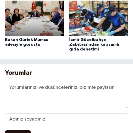
Bakan Gürlek Mumcu
İzmir Güzelbahçe
ailesiyle görüştü
Zabıtası'ndan kapsamlı
gıda denetimi
Yorumlar