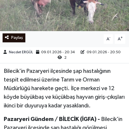
Ege
İzmir
Paylaş
-
+
A
A
İletişim
Necdet ERGÜL
09.01.2026 - 20:34
09.01.2026 - 20:50
Künye
2
Yerel
Bilecik'in Pazaryeri ilçesinde şap hastalığının
tespit edilmesi üzerine Tarım ve Orman
Müdürlüğü harekete geçti. İlçe merkezi ve 12
köyde büyükbaş ve küçükbaş hayvan giriş-çıkışları
ikinci bir duyuruya kadar yasaklandı.
Pazaryeri Gündem / BİLECİK (İGFA) -
Bilecik'in
Pazaryeri ilçesinde şap hastalığı görülmesi