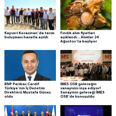
Kayseri Kocasinan'da tarım
Fındık alım fiyatları
buluşması hasatla açıldı
açıklandı... Alımlar 24
Ağustos'ta başlıyor
BNP Paribas Cardif
İMES OSB geleceğin
Türkiye'nin İç Denetim
sanayisini inşa ediyor!
Direktörü Mustafa Güneş
Sanayinin geleceği İMES
oldu
OSB'de konuşuldu