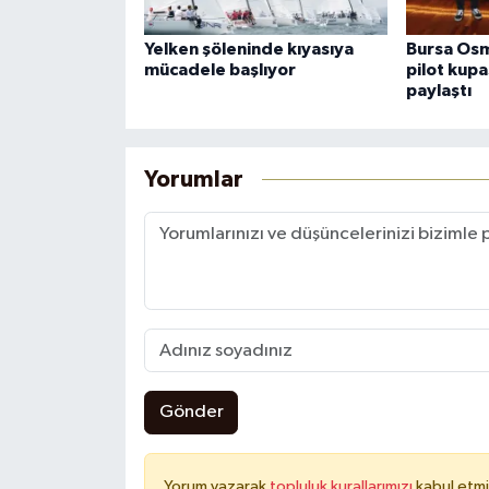
Yelken şöleninde kıyasıya
Bursa Osm
mücadele başlıyor
pilot kupa
paylaştı
Yorumlar
Gönder
Yorum yazarak
topluluk kurallarımızı
kabul etmi