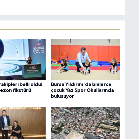
akipleri belli oldu!
Bursa Yıldırım'da binlerce
sezon fikstürü
çocuk Yaz Spor Okullarında
buluşuyor