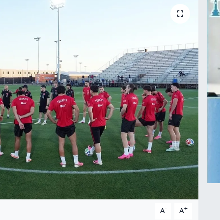
-
+
A
A