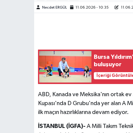
Necdet ERGÜL
11.06.2026 - 10:35
11.06.
Bursa Yıldırım
buluşuyor
İçeriği Görüntül
ABD, Kanada ve Meksika'nın ortak ev
Kupası'nda D Grubu'nda yer alan A Mil
ilk maçın hazırlıklarına devam ediyor.
İSTANBUL (İGFA)-
A Milli Takım Tekn