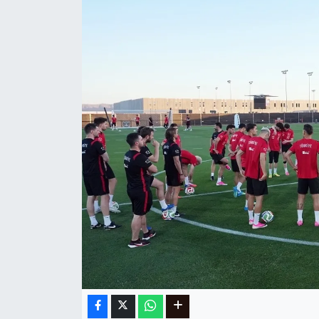
Ege
İzmir
İletişim
Künye
Yerel