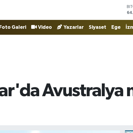
BI
64
DO
47
Foto Galeri
Video
Yazarlar
Siyaset
Ege
İzm
EU
55
ST
64
GR
65
Bİ
13
ar'da Avustralya 