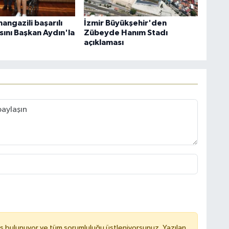
angazili başarılı
İzmir Büyükşehir'den
sını Başkan Aydın'la
Zübeyde Hanım Stadı
açıklaması
ş bulunuyor ve tüm sorumluluğu üstleniyorsunuz. Yazılan