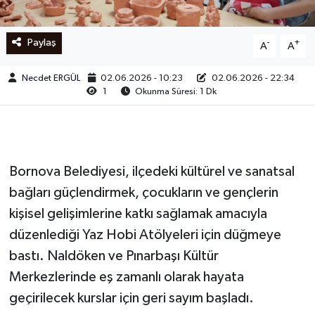
Ege
Paylaş
-
+
A
A
İzmir
Necdet ERGÜL
02.06.2026 - 10:23
02.06.2026 - 22:34
1
Okunma Süresi: 1 Dk
İletişim
Künye
Yerel
Bornova Belediyesi, ilçedeki kültürel ve sanatsal
bağları güçlendirmek, çocukların ve gençlerin
kişisel gelişimlerine katkı sağlamak amacıyla
düzenlediği Yaz Hobi Atölyeleri için düğmeye
bastı. Naldöken ve Pınarbaşı Kültür
Merkezlerinde eş zamanlı olarak hayata
geçirilecek kurslar için geri sayım başladı.