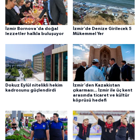
İzmir Bornova'da doğal
İzmir’de Denize Girilecek 5
lezzetler halkla buluşuyor
Mükemmel Yer
Dokuz Eylül nitelikli hekim
İzmir'den Kazakistan
kadrosunu güçlendirdi
çıkarması... İzmir ile üç kent
arasında ticaret ve kültür
köprüsü hedefi