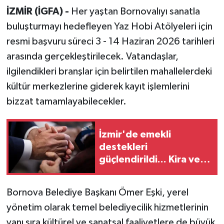
İZMİR (İGFA) -
Her yaştan Bornovalıyı sanatla
buluşturmayı hedefleyen Yaz Hobi Atölyeleri için
resmi başvuru süreci 3 - 14 Haziran 2026 tarihleri
arasında gerçekleştirilecek. Vatandaşlar,
ilgilendikleri branşlar için belirtilen mahallelerdeki
kültür merkezlerine giderek kayıt işlemlerini
bizzat tamamlayabilecekler.
İzmir'de emekli
destekleri
güçlendirildi... Kira ve
alışveriş yardımı 4 bin
TL'ye çıkarıldı
Bornova Belediye Başkanı Ömer Eşki, yerel
yönetim olarak temel belediyecilik hizmetlerinin
yanı sıra kültürel ve sanatsal faaliyetlere de büyük