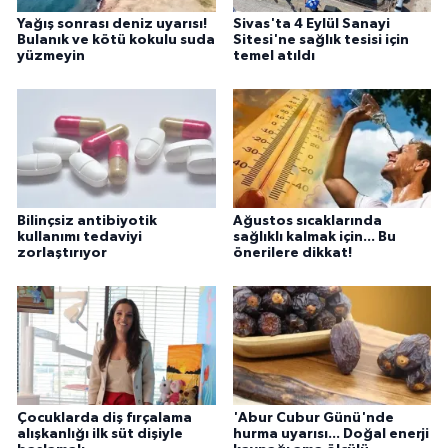
Yağış sonrası deniz uyarısı!
Sivas'ta 4 Eylül Sanayi
Bulanık ve kötü kokulu suda
Sitesi'ne sağlık tesisi için
yüzmeyin
temel atıldı
Bilinçsiz antibiyotik
Ağustos sıcaklarında
kullanımı tedaviyi
sağlıklı kalmak için... Bu
zorlaştırıyor
önerilere dikkat!
Çocuklarda diş fırçalama
'Abur Cubur Günü'nde
alışkanlığı ilk süt dişiyle
hurma uyarısı... Doğal enerji