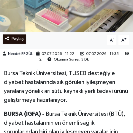
Ege
İzmir
Paylaş
-
+
A
A
İletişim
Necdet ERGÜL
07.07.2026 - 11:22
07.07.2026 - 11:35
Künye
2
Okunma Süresi: 3 Dk
Yerel
Bursa Teknik Üniversitesi, TÜSEB desteğiyle
diyabet hastalarında sık görülen iyileşmeyen
yaralara yönelik arı sütü kaynaklı yerli tedavi ürünü
geliştirmeye hazırlanıyor.
BURSA (İGFA) -
Bursa Teknik Üniversitesi (BTÜ),
diyabet hastalarının en önemli sağlık
sorunlarından biri olan iyileşmeyen yaralar için