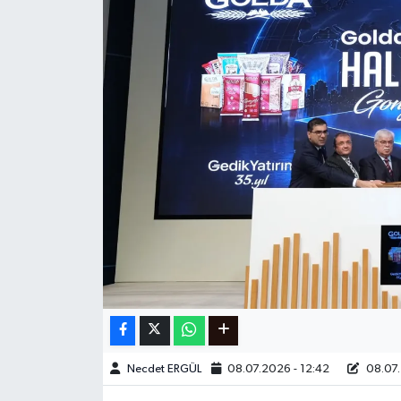
Ege
İzmir
İletişim
Künye
Yerel
Necdet ERGÜL
08.07.2026 - 12:42
08.07.