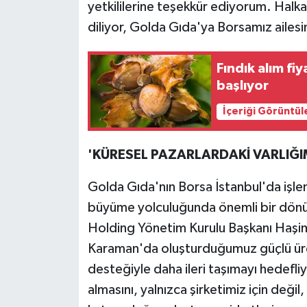
yetkililerine teşekkür ediyorum. Halka
diliyor, Golda Gıda'ya Borsamız ailesi
Fındık alım fiy
başlıyor
İçeriği Görüntül
'KÜRESEL PAZARLARDAKİ VARLIĞI
Golda Gıda'nın Borsa İstanbul'da işle
büyüme yolculuğunda önemli bir dönüm
Holding Yönetim Kurulu Başkanı Haşim 
Karaman'da oluşturduğumuz güçlü üret
desteğiyle daha ileri taşımayı hedefli
almasını, yalnızca şirketimiz için değ