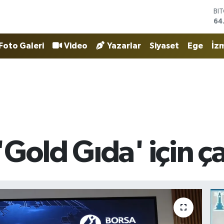
DO
47
EU
55
Foto Galeri
Video
Yazarlar
Siyaset
Ege
İzm
ST
64
GR
65
Bİ
13
BI
64
Gold Gıda' için ça