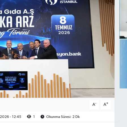
-
+
A
A
2026 - 12:45
1
Okunma Süresi: 2 Dk