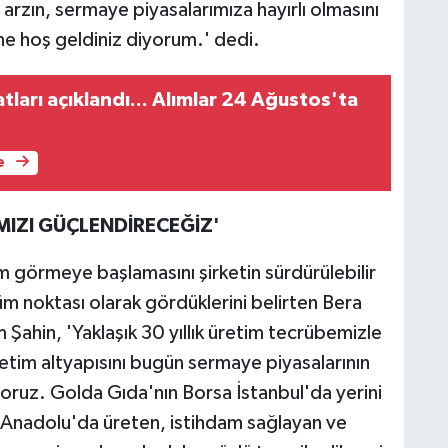
 arzın, sermaye piyasalarımıza hayırlı olmasını
ne hoş geldiniz diyorum.' dedi.
atları açıklandı... Alımlar 24 Ağustos'ta
e
MIZI GÜÇLENDİRECEĞİZ'
m görmeye başlamasını şirketin sürdürülebilir
 noktası olarak gördüklerini belirten Bera
Şahin, 'Yaklaşık 30 yıllık üretim tecrübemizle
im altyapısını bugün sermaye piyasalarının
yoruz. Golda Gıda'nın Borsa İstanbul'da yerini
il, Anadolu'da üreten, istihdam sağlayan ve