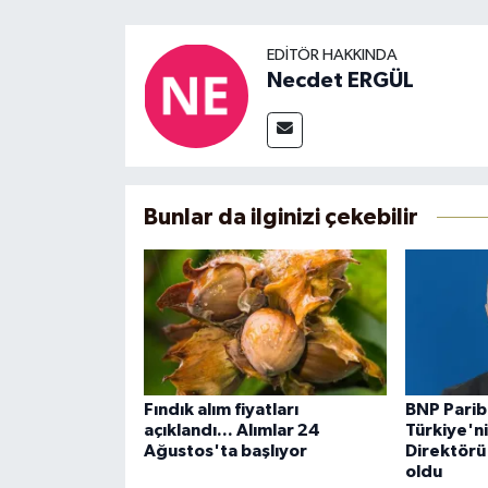
EDITÖR HAKKINDA
Necdet ERGÜL
Bunlar da ilginizi çekebilir
Fındık alım fiyatları
BNP Parib
açıklandı... Alımlar 24
Türkiye'n
Ağustos'ta başlıyor
Direktörü
oldu