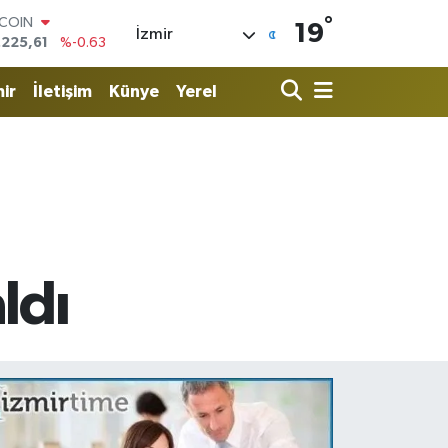
°
LAR
19
İzmir
,7143
%0.16
RO
,0317
%-0.02
ir
İletişim
Künye
Yerel
ERLİN
,2463
%0.07
AM ALTIN
10.40
%0.45
ST100
.799
%70
TCOIN
.225,61
%-0.63
ldı