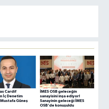
as Cardif
İMES OSB geleceğin
in İç Denetim
sanayisini inşa ediyor!
 Mustafa Güneş
Sanayinin geleceği İMES
OSB'de konuşuldu