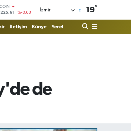
°
LAR
19
İzmir
,7143
%0.16
RO
,0317
%-0.02
ir
İletişim
Künye
Yerel
ERLİN
,2463
%0.07
AM ALTIN
10.40
%0.45
ST100
.799
%70
TCOIN
.225,61
%-0.63
y'de de