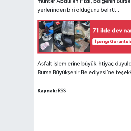
muhtar Abdullah Hızlı, bölgenin Burs
yerlerinden biri olduğunu belirtti.
71 ilde dev n
İçeriği Görüntül
Asfalt işlemlerine büyük ihtiyaç duyul
Bursa Büyükşehir Belediyesi'ne teşekk
Kaynak:
RSS