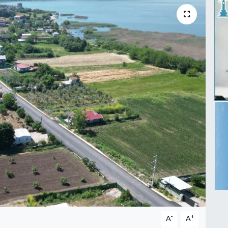
-
+
A
A