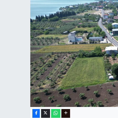
Ege
İzmir
İletişim
Künye
Yerel