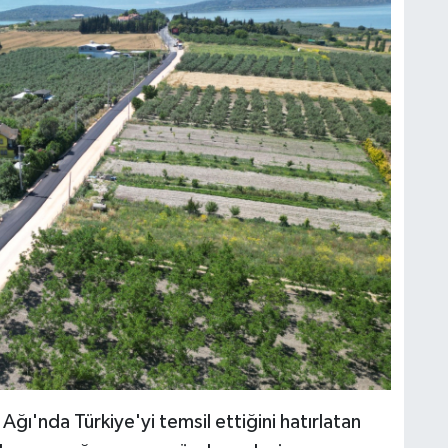
ğı'nda Türkiye'yi temsil ettiğini hatırlatan