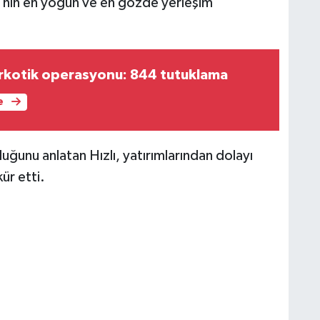
a'nın en yoğun ve en gözde yerleşim
arkotik operasyonu: 844 tutuklama
e
duğunu anlatan Hızlı, yatırımlarından dolayı
ür etti.