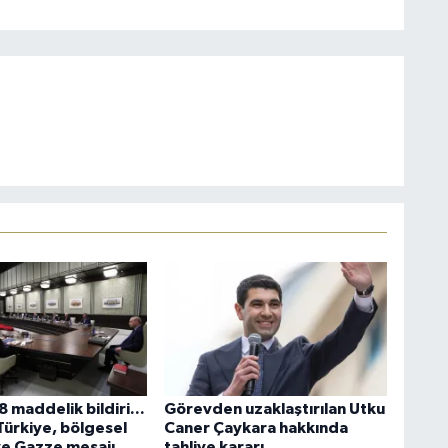
 maddelik bildiri...
Görevden uzaklaştırılan Utku
Türkiye, bölgesel
Caner Çaykara hakkında
ve Gazze mesajı
tahliye kararı