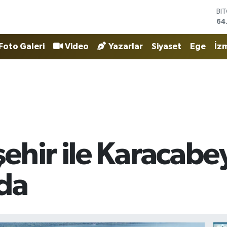
DO
47
EU
55
Foto Galeri
Video
Yazarlar
Siyaset
Ege
İzm
ST
64
GR
65
Bİ
13
BI
64
ehir ile Karacabe
da