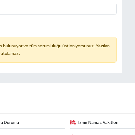
ş bulunuyor ve tüm sorumluluğu üstleniyorsunuz. Yazılan
 tutulamaz.
va Durumu
İzmir Namaz Vakitleri