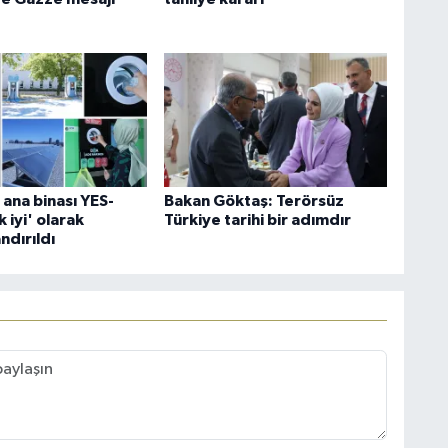
ana binası YES-
Bakan Göktaş: Terörsüz
 iyi' olarak
Türkiye tarihi bir adımdır
ndırıldı