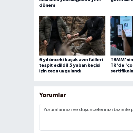
dönem
6 yıl önceki kaçak avın failleri
TBMM'nin 
tespit edildi! 5 yaban keçisi
TR'de 'çok
için ceza uygulandı
sertifikala
Yorumlar