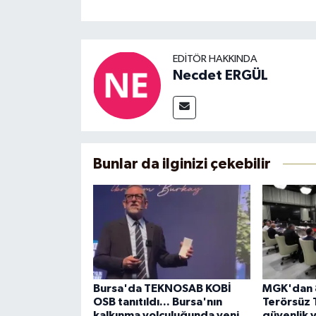
EDITÖR HAKKINDA
Necdet ERGÜL
Bunlar da ilginizi çekebilir
Bursa'da TEKNOSAB KOBİ
MGK'dan 8
OSB tanıtıldı... Bursa'nın
Terörsüz 
kalkınma yolculuğunda yeni
güvenlik 