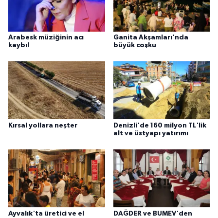
Arabesk müziğinin acı
Ganita Akşamları'nda
kaybı!
büyük coşku
Kırsal yollara neşter
Denizli'de 160 milyon TL'lik
alt ve üstyapı yatırımı
Ayvalık'ta üretici ve el
DAĞDER ve BUMEV'den