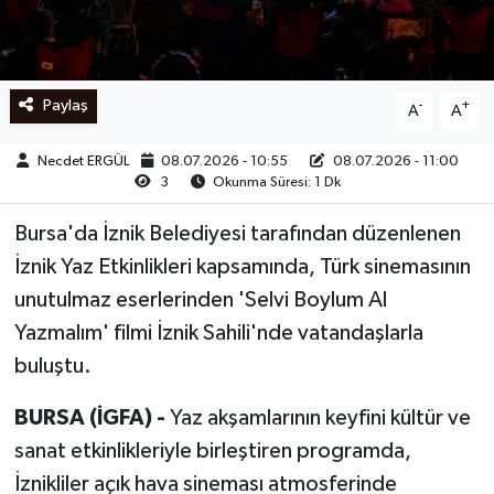
Ege
İzmir
Paylaş
-
+
A
A
İletişim
Necdet ERGÜL
08.07.2026 - 10:55
08.07.2026 - 11:00
3
Okunma Süresi: 1 Dk
Künye
Bursa'da İznik Belediyesi tarafından düzenlenen
Yerel
İznik Yaz Etkinlikleri kapsamında, Türk sinemasının
unutulmaz eserlerinden 'Selvi Boylum Al
Yazmalım' filmi İznik Sahili'nde vatandaşlarla
buluştu.
BURSA (İGFA) -
Yaz akşamlarının keyfini kültür ve
sanat etkinlikleriyle birleştiren programda,
İznikliler açık hava sineması atmosferinde