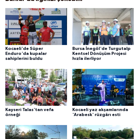
Kocaeli'de Süper
Bursa İnegöl'de Turgutalp
Enduro'da kupalar
Kentsel Dönüşüm Projesi
sahiplerini buldu
hızla ilerliyor
Kayseri Talas'tan vefa
Kocaeli yaz akşamlarında
örneği
'Arabesk' rüzgârı esti