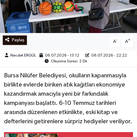
Ege
İzmir
Paylaş
-
+
A
A
İletişim
Necdet ERGÜL
06.07.2026 - 15:12
06.07.2026 - 22:22
Künye
Okunma Süresi: 2 Dk
Yerel
Bursa Nilüfer Belediyesi, okulların kapanmasıyla
birlikte evlerde biriken atık kağıtları ekonomiye
kazandırmak amacıyla yeni bir farkındalık
kampanyası başlattı. 6-10 Temmuz tarihleri
arasında düzenlenen etkinlikte, eski kitap ve
defterlerini getirenlere sürpriz hediyeler veriliyor.