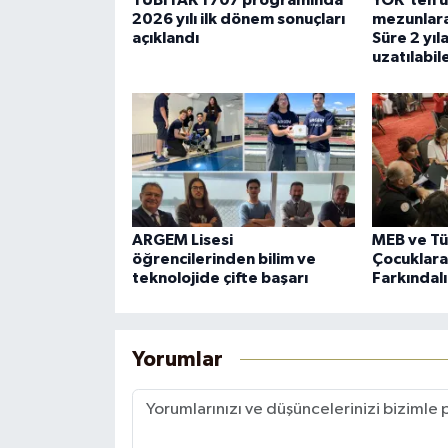
TÜBİTAK 1707 programında
YÖK'ten u
2026 yılı ilk dönem sonuçları
mezunlara 
açıklandı
Süre 2 yıl
uzatılabil
ARGEM Lisesi
MEB ve Tü
öğrencilerinden bilim ve
Çocuklara
teknolojide çifte başarı
Farkındalı
Yorumlar