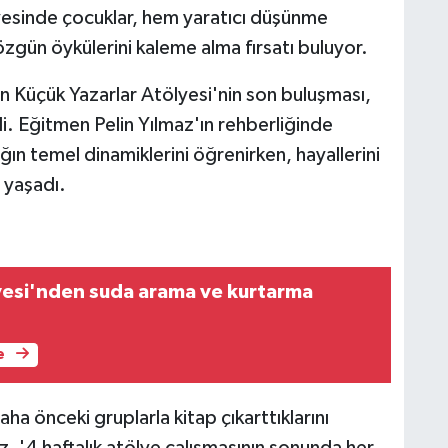
esinde çocuklar, hem yaratıcı düşünme
özgün öykülerini kaleme alma fırsatı buluyor.
nan Küçük Yazarlar Atölyesi'nin son buluşması,
. Eğitmen Pelin Yılmaz'ın rehberliğinde
ğın temel dinamiklerini öğrenirken, hayallerini
 yaşadı.
esi'nden suda arama ve kurtarma
e
a önceki gruplarla kitap çıkarttıklarını
z, '4 haftalık atölye çalışmasının sonunda her