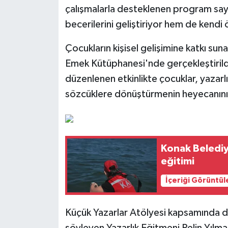
çalışmalarla desteklenen program say
becerilerini geliştiriyor hem de kendi 
Çocukların kişisel gelişimine katkı su
Emek Kütüphanesi'nde gerçekleştirildi
düzenlenen etkinlikte çocuklar, yazarlı
sözcüklere dönüştürmenin heyecanını
Konak Belediy
eğitimi
İçeriği Görüntül
Küçük Yazarlar Atölyesi kapsamında dah
söyleyen Yazarlık Eğitmeni Pelin Yılma