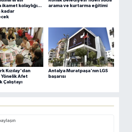
luslararası
Konak Belediyesi'nden suda
ikamet kolaylığı...
arama ve kurtarma eğitimi
a kadar
ecek
rk Kızılay'dan
Antalya Muratpaşa'nın LGS
 Yönelik Afet
başarısı
k Çalıştayı