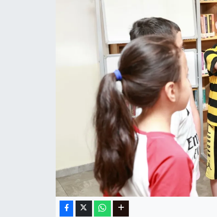
Ege
İzmir
İletişim
Künye
Yerel