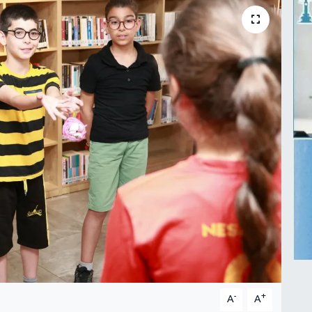
-
+
A
A