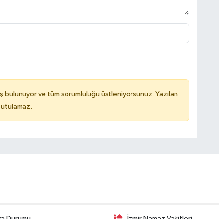
ş bulunuyor ve tüm sorumluluğu üstleniyorsunuz. Yazılan
 tutulamaz.
va Durumu
İzmir Namaz Vakitleri