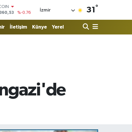
°
LAR
31
İzmir
,7069
%0.17
RO
,0265
%0.01
ir
İletişim
Künye
Yerel
RLİN
1897
%0.02
AM ALTIN
4.81
%1.44
T100
887
%64
TCOIN
360,53
%-0.76
ngazi'de