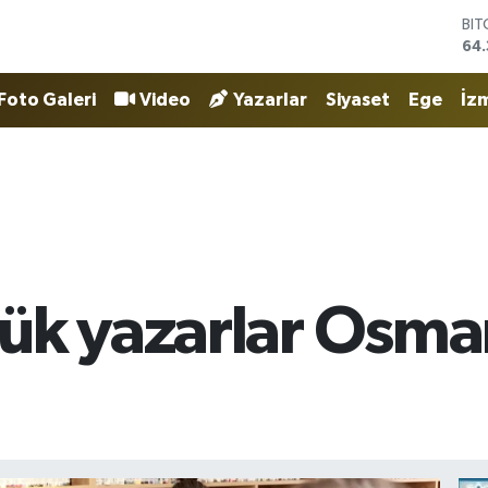
DO
47
EU
55
Foto Galeri
Video
Yazarlar
Siyaset
Ege
İzm
STE
64,
GR
657
BİS
13.
BI
64.
çük yazarlar Osma