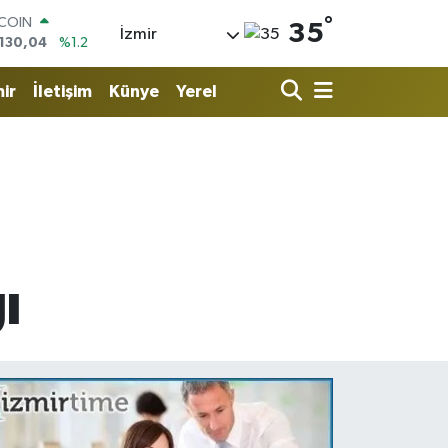
°
LAR
35
İzmir
,7106
%0.17
RO
,1652
%0.27
ir
İletişim
Künye
Yerel
ERLİN
,4046
%0.35
AM ALTIN
18.49
%2.12
ST100
.773
%-19
TCOIN
.130,04
%1.2
ı