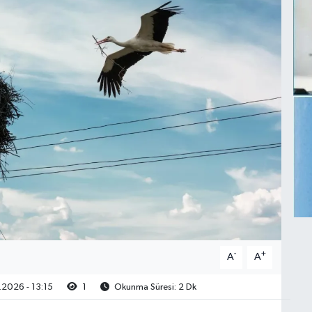
-
+
A
A
2026 - 13:15
1
Okunma Süresi: 2 Dk