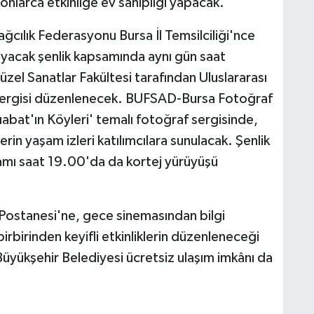
 onlarca etkinliğe ev sahipliği yapacak.
ğcılık Federasyonu Bursa İl Temsilciliği'nce
yacak şenlik kapsamında aynı gün saat
zel Sanatlar Fakültesi tarafından Uluslararası
ergisi düzenlenecek. BUFSAD-Bursa Fotoğraf
abat'ın Köyleri' temalı fotoğraf sergisinde,
in yaşam izleri katılımcılara sunulacak. Şenlik
mı saat 19.00'da da kortej yürüyüşü
ostanesi'ne, gece sinemasından bilgi
birbirinden keyifli etkinliklerin düzenleneceği
 Büyükşehir Belediyesi ücretsiz ulaşım imkânı da