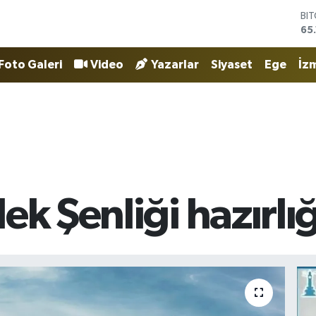
DO
47
EU
55
Foto Galeri
Video
Yazarlar
Siyaset
Ege
İzm
ST
64
GR
66
Bİ
13
BI
65
ek Şenliği hazırlığ