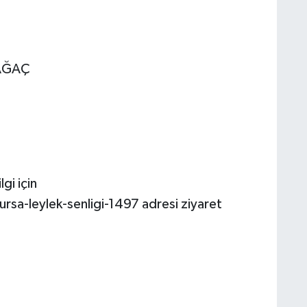
AAĞAÇ
gi için
rsa-leylek-senligi-1497 adresi ziyaret