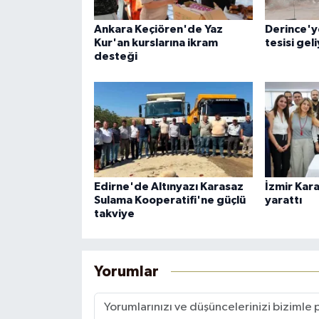
Ankara Keçiören'de Yaz
Derince'ye
Kur'an kurslarına ikram
tesisi gel
desteği
Edirne'de Altınyazı Karasaz
İzmir Kar
Sulama Kooperatifi'ne güçlü
yarattı
takviye
Yorumlar