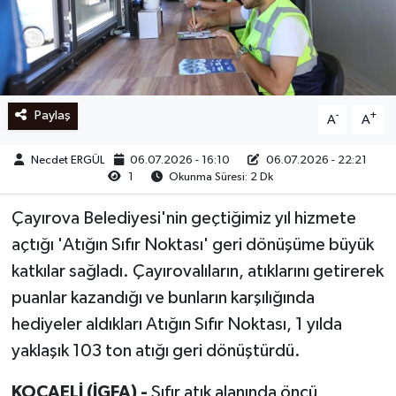
Ege
İzmir
Paylaş
-
+
A
A
İletişim
Necdet ERGÜL
06.07.2026 - 16:10
06.07.2026 - 22:21
Künye
1
Okunma Süresi: 2 Dk
Yerel
Çayırova Belediyesi'nin geçtiğimiz yıl hizmete
açtığı 'Atığın Sıfır Noktası' geri dönüşüme büyük
katkılar sağladı. Çayırovalıların, atıklarını getirerek
puanlar kazandığı ve bunların karşılığında
hediyeler aldıkları Atığın Sıfır Noktası, 1 yılda
yaklaşık 103 ton atığı geri dönüştürdü.
KOCAELİ (İGFA) -
Sıfır atık alanında öncü