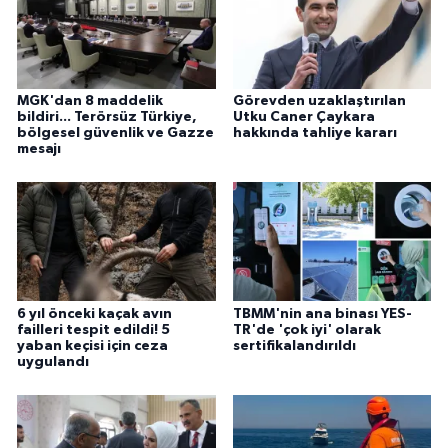
MGK'dan 8 maddelik
Görevden uzaklaştırılan
bildiri... Terörsüz Türkiye,
Utku Caner Çaykara
bölgesel güvenlik ve Gazze
hakkında tahliye kararı
mesajı
6 yıl önceki kaçak avın
TBMM'nin ana binası YES-
failleri tespit edildi! 5
TR'de 'çok iyi' olarak
yaban keçisi için ceza
sertifikalandırıldı
uygulandı