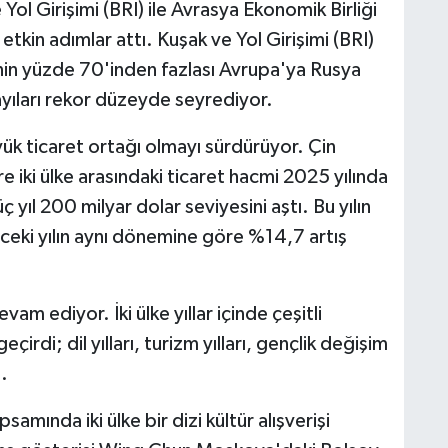
ol Girişimi (BRI) ile Avrasya Ekonomik Birliği
kin adımlar attı. Kuşak ve Yol Girişimi (BRI)
nin yüzde 70'inden fazlası Avrupa'ya Rusya
yıları rekor düzeyde seyrediyor.
yük ticaret ortağı olmayı sürdürüyor. Çin
re iki ülke arasındaki ticaret hacmi 2025 yılında
 yıl 200 milyar dolar seviyesini aştı. Bu yılın
önceki yılın aynı dönemine göre %14,7 artış
am ediyor. İki ülke yıllar içinde çeşitli
irdi; dil yılları, turizm yılları, gençlik değişim
ı.
amında iki ülke bir dizi kültür alışverişi