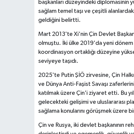
başkanları düzeyindeki diplomasinin yük
sağlam temel taşı ve çeşitli alanlardaki 
geldiğini belirtti.
Mart 2013'te Xi'nin Çin Devlet Başkanı
olmuştu. İki ülke 2019'da yeni dönem için
koordinasyon ortaklığı düzeyine yükselte
seviyeye taşıdı.
2025'te Putin ŞİÖ zirvesine, Çin Halkı
ve Dünya Anti-Faşist Savaşı zaferlerin
katılmak üzere Çin'i ziyaret etti. Bu yıl 
gelecekteki gelişimi ve uluslararası pla
sağlama konularını görüşmek üzere bir
Çin ve Rusya, iki devlet başkanının rehb
derinleştirdi ve egemenlik, güvenlik ve 