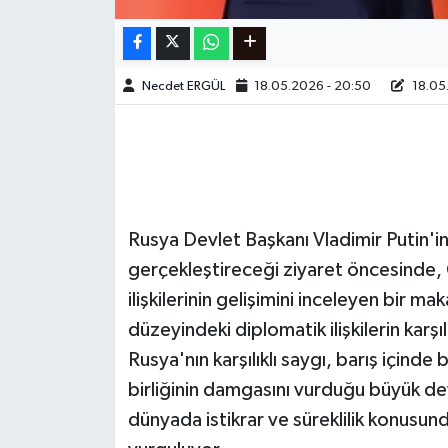
Necdet ERGÜL
18.05.2026 - 20:50
18.05.
Rusya Devlet Başkanı Vladimir Putin'i
gerçekleştireceği ziyaret öncesinde
ilişkilerinin gelişimini inceleyen bir m
düzeyindeki diplomatik ilişkilerin karşılı
Rusya'nın karşılıklı saygı, barış içind
birliğinin damgasını vurduğu büyük devle
dünyada istikrar ve süreklilik konusu