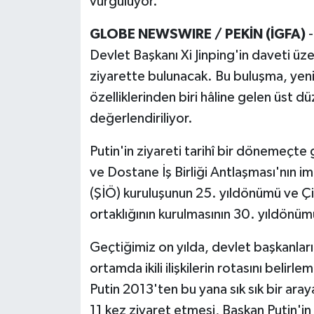
vurguluyor.
GLOBE NEWSWIRE / PEKİN (İGFA)
-
Devlet Başkanı Xi Jinping'in daveti üz
ziyarette bulunacak. Bu buluşma, yeni 
özelliklerinden biri hâline gelen üst d
değerlendiriliyor.
Putin'in ziyareti tarihî bir dönemeçte 
ve Dostane İş Birliği Antlaşması'nın i
(ŞİÖ) kuruluşunun 25. yıldönümü ve Ç
ortaklığının kurulmasının 30. yıldönüm
Geçtiğimiz on yılda, devlet başkanlar
ortamda ikili ilişkilerin rotasını belirle
Putin 2013'ten bu yana sık sık bir aray
11 kez ziyaret etmesi, Başkan Putin'in de