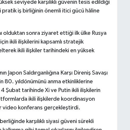
sek seviyede karşılıklı güvenin tesis edildiği
pratik iş birliğinin önemli itici gücü hâline
 olduktan sonra ziyaret ettiği ilk ülke Rusya
 ikili ilişkilerini kapsamlı stratejik
rek ikili ilişkiler tarihindeki en yüksek
nın Japon Saldırganlığına Karşı Direniş Savaşı
in 80. yıldönümünü anma etkinliklerine
4 Şubat tarihinde Xi ve Putin ikili ilişkilerin
tformlarda ikili ilişkilerde koordinasyon
 video konferans gerçekleştirdi.
erliğinde karşılıklı siyasi güveni sürekli
kalkınma gibi temel çıkarlarını ilgilendiren