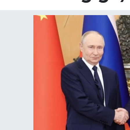
Ege
İzmir
İletişim
Künye
Yerel