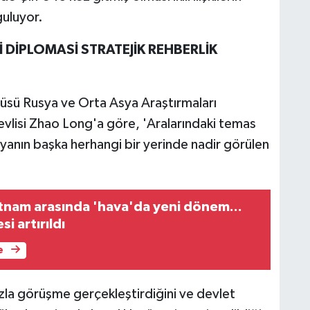
guluyor.
 DİPLOMASİ STRATEJİK REHBERLİK
tüsü Rusya ve Orta Asya Araştırmaları
vlisi Zhao Long'a göre, 'Aralarındaki temas
dünyanın başka herhangi bir yerinde nadir görülen
ietnam arasında 'hava'da yeni dönem...
i artırıldı
e
fazla görüşme gerçekleştirdiğini ve devlet