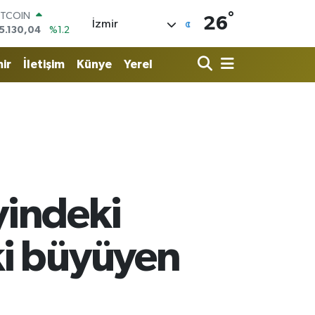
°
OLAR
26
İzmir
7,7106
%0.17
URO
5,1652
%0.27
ir
İletişim
Künye
Yerel
TERLİN
4,4046
%0.35
RAM ALTIN
648.99
%2.59
İST100
3.773
%-19
ITCOIN
5.130,04
%1.2
yindeki
ki büyüyen