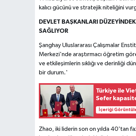
kalıcı gücünü ve stratejik niteliğini vur
DEVLET BAŞKANLARI DÜZEYİNDEKİ
SAĞLIYOR
Şanghay Uluslararası Çalışmalar Ensti
Merkezi'nde araştırmacı öğretim göre
ve etkileşimlerin sıklığı ve derinliği 
bir durum.'
Türkiye ile V
Sefer kapasites
İçeriği Görüntül
Zhao, iki liderin son on yılda 40'tan 