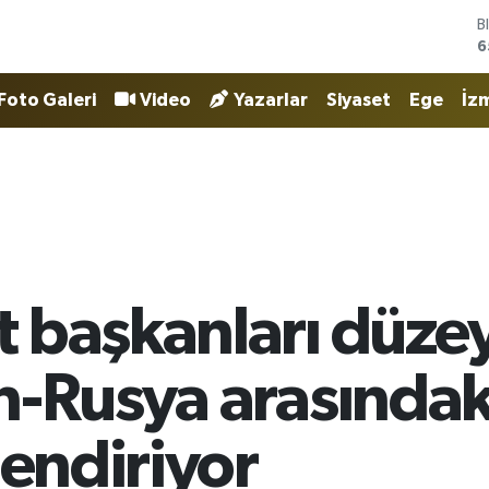
D
4
E
5
Foto Galeri
Video
Yazarlar
Siyaset
Ege
İzm
S
6
G
6
B
1
B
6
 başkanları düze
n-Rusya arasında
lendiriyor