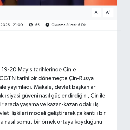
-
+
A
A
2026 - 21:00
56
Okunma Süresi: 5 Dk
n 19-20 Mayıs tarihlerinde Çin'e
, CGTN tarihî bir dönemeçte Çin-Rusya
akale yayımladı. Makale, devlet başkanları
klı siyasi güveni nasıl güçlendirdiğini, Çin ile
e bir arada yaşama ve kazan-kazan odaklı iş
t ilişkileri modeli geliştirerek çalkantılı bir
nda nasıl somut bir örnek ortaya koyduğunu