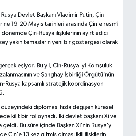
 Rusya Devlet Başkanı Vladimir Putin, Çin
erine 19-20 Mayıs tarihleri arasında Çin'e resmî
dönemde Çin-Rusya ilişkilerinin ayırt edici
üzey yakın temasların yeni bir göstergesi olarak
gerçekleşiyor. Bu yıl, Çin-Rusya İyi Komşuluk
mzalanmasının ve Şanghay İşbirliği Örgütü'nün
in-Rusya kapsamlı stratejik koordinasyon
ü.
ı düzeyindeki diplomasi hızla değişen küresel
mede kilit bir rol oynadı. İki devlet başkanı Xi ve
a geldi. Bu süre içinde Başkan Xi'nin Rusya'yı
 Çin'e 13 kez gitmiş olması ikili ilişkilerin