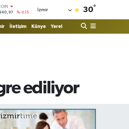
°
LAR
30
İzmir
7436
%0.18
RO
2510
%0.32
ir
İletişim
Künye
Yerel
RLİN
4811
%0.38
M ALTIN
0.55
%0
T100
779
%-14
COIN
840,97
%-0.15
re ediliyor