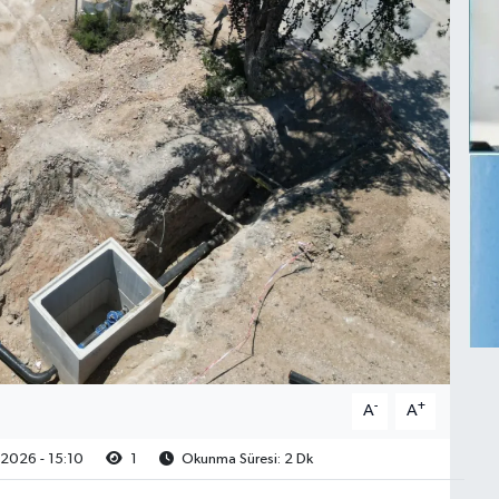
-
+
A
A
2026 - 15:10
1
Okunma Süresi: 2 Dk