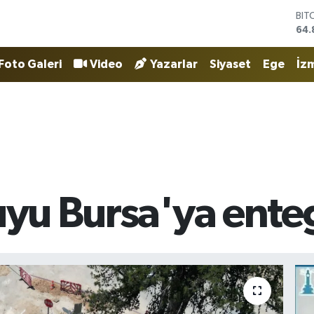
DO
47,
EU
55,
Foto Galeri
Video
Yazarlar
Siyaset
Ege
İzm
STE
64,
GRA
666
BİS
13.
BIT
64.
uyu Bursa'ya enteg