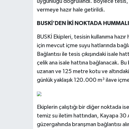
uygunluğu doğrulandı. Böylece tesis, 
vermeye hazır hale getirildi.
BUSKİ'DEN İKİ NOKTADA HUMMAL
BUSKİ Ekipleri, tesisin kullanıma hazı
için mevcut içme suyu hatlarında bağla
Bağlantısı ile tesis çıkışındaki isale h
çelik ana isale hattına bağlanacak. Bu
uzanan ve 125 metre kotu ve altındaki 
günlük yaklaşık 120.000 m³ ilave içm
Ekiplerin çalıştığı bir diğer noktada is
temiz su iletim hattından, Kayapa 30
güzergahında branşman bağlantısı al