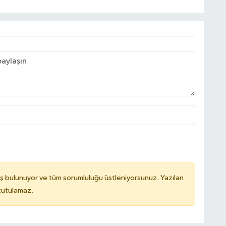
ş bulunuyor ve tüm sorumluluğu üstleniyorsunuz. Yazılan
 tutulamaz.