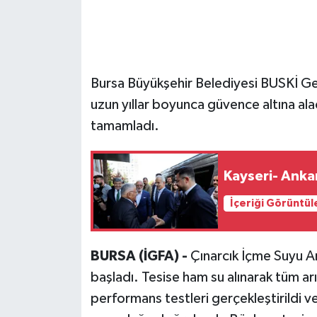
Bursa Büyükşehir Belediyesi BUSKİ Gen
uzun yıllar boyunca güvence altına ala
tamamladı.
Kayseri- Ankar
İçeriği Görüntül
BURSA (İGFA) -
Çınarcık İçme Suyu Arı
başladı. Tesise ham su alınarak tüm ar
performans testleri gerçekleştirildi ve ç