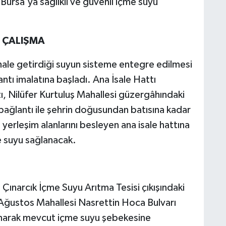
Bursa'ya sağlıklı ve güvenli içme suyu
I ÇALIŞMA
r hale getirdiği suyun sisteme entegre edilmesi
ntı imalatına başladı. Ana İsale Hattı
attı, Nilüfer Kurtuluş Mahallesi güzergâhındaki
 bağlantı ile şehrin doğusundan batısına kadar
yerleşim alanlarını besleyen ana isale hattına
e suyu sağlanacak.
e Çınarcık İçme Suyu Arıtma Tesisi çıkışındaki
 Ağustos Mahallesi Nasrettin Hoca Bulvarı
ınarak mevcut içme suyu şebekesine