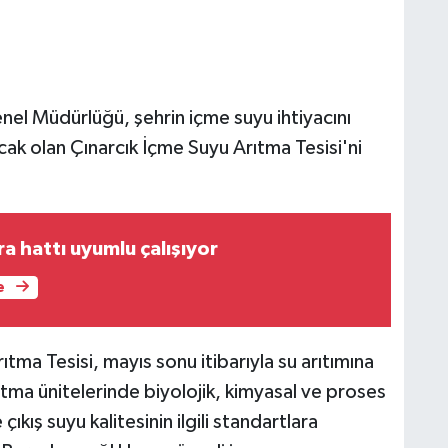
el Müdürlüğü, şehrin içme suyu ihtiyacını
cak olan Çınarcık İçme Suyu Arıtma Tesisi'ni
a hattı uyumlu çalışıyor
e
tma Tesisi, mayıs sonu itibarıyla su arıtımına
ıtma ünitelerinde biyolojik, kimyasal ve proses
ıkış suyu kalitesinin ilgili standartlara