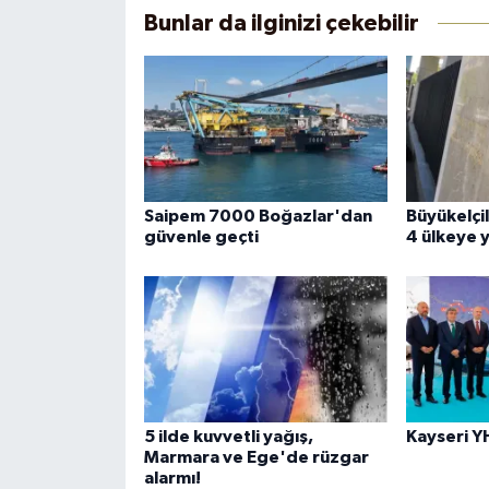
Bunlar da ilginizi çekebilir
Saipem 7000 Boğazlar'dan
Büyükelçil
güvenle geçti
4 ülkeye 
5 ilde kuvvetli yağış,
Kayseri YH
Marmara ve Ege'de rüzgar
alarmı!