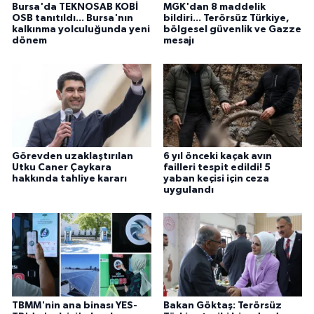
Bursa'da TEKNOSAB KOBİ
MGK'dan 8 maddelik
OSB tanıtıldı... Bursa'nın
bildiri... Terörsüz Türkiye,
kalkınma yolculuğunda yeni
bölgesel güvenlik ve Gazze
dönem
mesajı
Görevden uzaklaştırılan
6 yıl önceki kaçak avın
Utku Caner Çaykara
failleri tespit edildi! 5
hakkında tahliye kararı
yaban keçisi için ceza
uygulandı
TBMM'nin ana binası YES-
Bakan Göktaş: Terörsüz