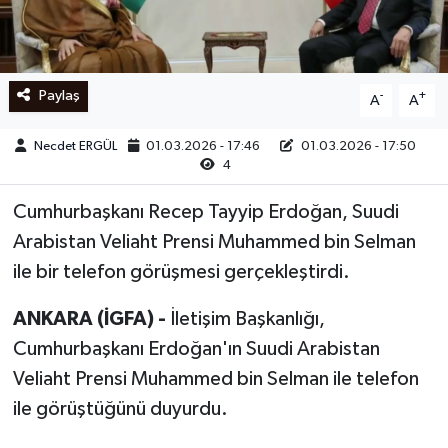
Ege
İzmir
Paylaş
-
+
A
A
İletişim
Necdet ERGÜL
01.03.2026 - 17:46
01.03.2026 - 17:50
4
Künye
Cumhurbaşkanı Recep Tayyip Erdoğan, Suudi
Yerel
Arabistan Veliaht Prensi Muhammed bin Selman
ile bir telefon görüşmesi gerçekleştirdi.
ANKARA (İGFA) -
İletişim Başkanlığı,
Cumhurbaşkanı Erdoğan'ın Suudi Arabistan
Veliaht Prensi Muhammed bin Selman ile telefon
ile görüştüğünü duyurdu.