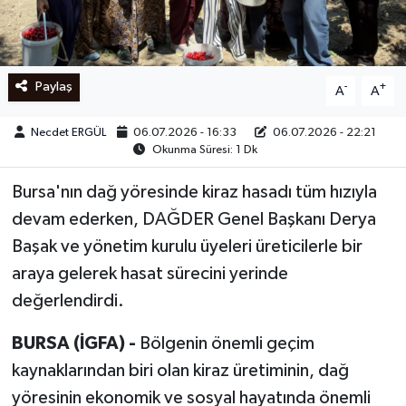
Ege
İzmir
Paylaş
-
+
A
A
İletişim
Necdet ERGÜL
06.07.2026 - 16:33
06.07.2026 - 22:21
Okunma Süresi: 1 Dk
Künye
Bursa'nın dağ yöresinde kiraz hasadı tüm hızıyla
Yerel
devam ederken, DAĞDER Genel Başkanı Derya
Başak ve yönetim kurulu üyeleri üreticilerle bir
araya gelerek hasat sürecini yerinde
değerlendirdi.
BURSA (İGFA) -
Bölgenin önemli geçim
kaynaklarından biri olan kiraz üretiminin, dağ
yöresinin ekonomik ve sosyal hayatında önemli