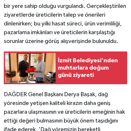
bir yere sahip olduğu vurgulandı. Gerçekleştirilen
ziyaretlerde üreticilerin talep ve önerileri
dinlenirken; bu yılki hasat süreci, ürün verimliliği,
pazarlama imkânları ve üreticilerin karşılaştığı
sorunlar üzerine görüş alışverişinde bulunuldu.
İzmit Belediyesi'nden
muhtarlara doğum
günü ziyareti
DAĞDER Genel Başkanı Derya Başak, dağ
yöresinde yetişen kaliteli kirazın daha geniş
pazarlara ulaşmasının ve üreticilerin emeğinin hak
ettiği değeri bulmasının büyük önem taşıdığını
ifade ederek, 'Dağ yöremizin bereketli