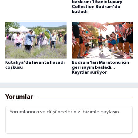
baskısını Titanic Luxury
Collection Bodrum'da
kutladı
Kütahya'da lavanta hasadı
Bodrum Yarı Maratonu için
coşkusu
geri sayım başladı...
Kayıtlar sürüyor
Yorumlar