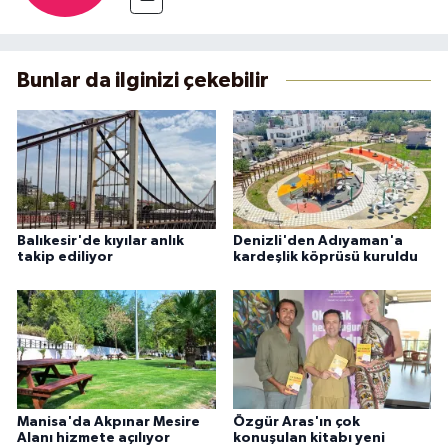
Bunlar da ilginizi çekebilir
Balıkesir'de kıyılar anlık
Denizli'den Adıyaman'a
takip ediliyor
kardeşlik köprüsü kuruldu
Manisa'da Akpınar Mesire
Özgür Aras'ın çok
Alanı hizmete açılıyor
konuşulan kitabı yeni