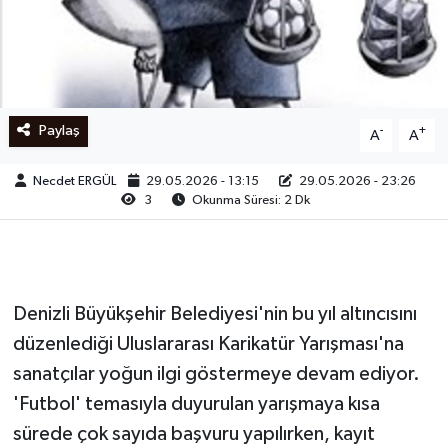
Ege
İzmir
Paylaş
-
+
A
A
İletişim
Necdet ERGÜL
29.05.2026 - 13:15
29.05.2026 - 23:26
Künye
3
Okunma Süresi: 2 Dk
Yerel
Denizli Büyükşehir Belediyesi'nin bu yıl altıncısını
düzenlediği Uluslararası Karikatür Yarışması'na
sanatçılar yoğun ilgi göstermeye devam ediyor.
'Futbol' temasıyla duyurulan yarışmaya kısa
sürede çok sayıda başvuru yapılırken, kayıt