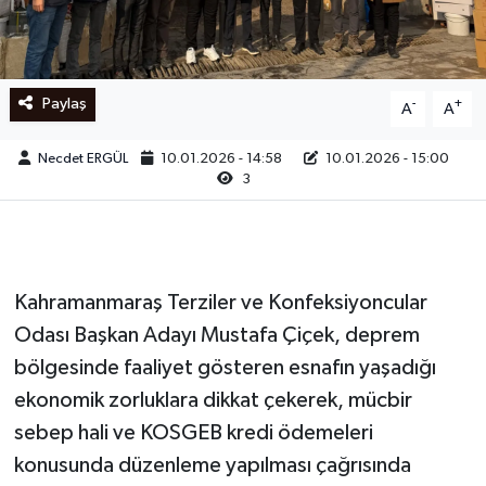
Ege
İzmir
Paylaş
-
+
A
A
İletişim
Necdet ERGÜL
10.01.2026 - 14:58
10.01.2026 - 15:00
3
Künye
Yerel
Kahramanmaraş Terziler ve Konfeksiyoncular
Odası Başkan Adayı Mustafa Çiçek, deprem
bölgesinde faaliyet gösteren esnafın yaşadığı
ekonomik zorluklara dikkat çekerek, mücbir
sebep hali ve KOSGEB kredi ödemeleri
konusunda düzenleme yapılması çağrısında