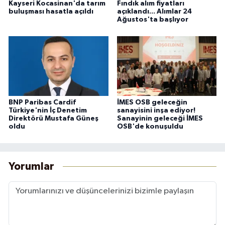
Kayseri Kocasinan'da tarım
Fındık alım fiyatları
buluşması hasatla açıldı
açıklandı... Alımlar 24
Ağustos'ta başlıyor
BNP Paribas Cardif
İMES OSB geleceğin
Türkiye'nin İç Denetim
sanayisini inşa ediyor!
Direktörü Mustafa Güneş
Sanayinin geleceği İMES
oldu
OSB'de konuşuldu
Yorumlar