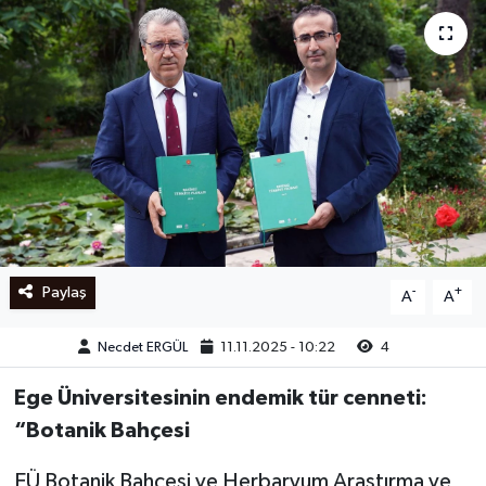
Ege
İzmir
İletişim
Künye
Yerel
Paylaş
-
+
A
A
Necdet ERGÜL
11.11.2025 - 10:22
4
Ege Üniversitesinin endemik tür cenneti:
“Botanik Bahçesi
EÜ Botanik Bahçesi ve Herbaryum Araştırma ve