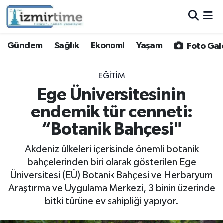
Gündem
Nöbetçi Eczaneler
Gündem
Sağlık
Ekonomi
Yaşam
Foto Gal
Sağlık
Hava Durumu
EĞITIM
Ekonomi
İzmir Namaz Vakitleri
Ege Üniversitesinin
endemik tür cenneti:
Yaşam
Trafik Durumu
“Botanik Bahçesi"
Foto Galeri
Süper Lig Puan Durumu ve Fikstür
Akdeniz ülkeleri içerisinde önemli botanik
bahçelerinden biri olarak gösterilen Ege
Video
Tüm Manşetler
Üniversitesi (EÜ) Botanik Bahçesi ve Herbaryum
Araştırma ve Uygulama Merkezi, 3 binin üzerinde
Yazarlar
Son Dakika Haberleri
bitki türüne ev sahipliği yapıyor.
Siyaset
Haber Arşivi