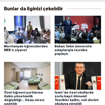
Bunlar da ilginizi çekebilir
Moritanyalı öğrencilerden
Bakan Tekin üniversite
MEB'e ziyaret
adaylarıyla tecrübe
paylaştı
Özel öğrenci yurtlarına
İzmir'de özel okullarda
ilişkin yönetmelik
zorlu kayıt dönemi!
değişikliği... Geçiş süresi
Teşvikler kalktı, veli devlet
uzatıldı
okuluna yöneldi