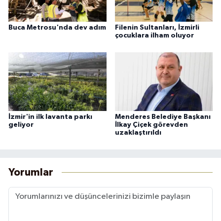
Buca Metrosu'nda dev adım
Filenin Sultanları, İzmirli
çocuklara ilham oluyor
İzmir'in ilk lavanta parkı
Menderes Belediye Başkanı
geliyor
İlkay Çiçek görevden
uzaklaştırıldı
Yorumlar