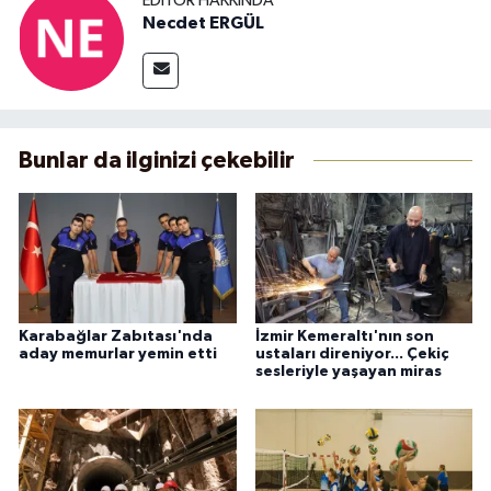
EDITÖR HAKKINDA
Necdet ERGÜL
Bunlar da ilginizi çekebilir
Karabağlar Zabıtası'nda
İzmir Kemeraltı'nın son
aday memurlar yemin etti
ustaları direniyor... Çekiç
sesleriyle yaşayan miras