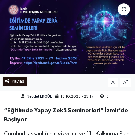
Ege
İzmir
İletişim
Künye
Yerel
Paylaş
-
+
A
A
Necdet ERGÜL
13.10.2025 - 23:17
3
“Eğitimde Yapay Zekâ Seminerleri”
İzmir’de
Başlıyor
Cumhurbaşkanlığının vizyonu ve 11. Kalkınma Planı