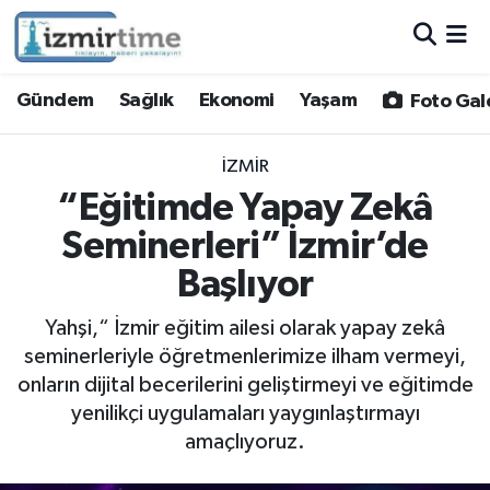
Gündem
Nöbetçi Eczaneler
Gündem
Sağlık
Ekonomi
Yaşam
Foto Gal
Sağlık
Hava Durumu
İZMIR
Ekonomi
İzmir Namaz Vakitleri
“Eğitimde Yapay Zekâ
Seminerleri” İzmir’de
Yaşam
Trafik Durumu
Başlıyor
Foto Galeri
Süper Lig Puan Durumu ve Fikstür
Yahşi,“ İzmir eğitim ailesi olarak yapay zekâ
seminerleriyle öğretmenlerimize ilham vermeyi,
Video
Tüm Manşetler
onların dijital becerilerini geliştirmeyi ve eğitimde
yenilikçi uygulamaları yaygınlaştırmayı
Yazarlar
Son Dakika Haberleri
amaçlıyoruz.
Siyaset
Haber Arşivi