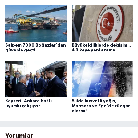
Saipem 7000 Boğazlar'dan
Büyükelçiliklerde değişim...
güvenle geçti
4 ülkeye yeni atama
Kayseri- Ankara hattı
5 ilde kuvvetli yağış,
uyumlu çalışıyor
Marmara ve Ege'de rüzgar
alarmı!
Yorumlar