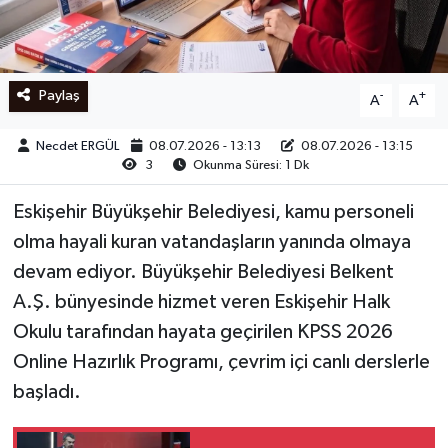
Ege
İzmir
Paylaş
-
+
A
A
İletişim
Necdet ERGÜL
08.07.2026 - 13:13
08.07.2026 - 13:15
3
Okunma Süresi: 1 Dk
Künye
Eskişehir Büyükşehir Belediyesi, kamu personeli
Yerel
olma hayali kuran vatandaşların yanında olmaya
devam ediyor. Büyükşehir Belediyesi Belkent
A.Ş. bünyesinde hizmet veren Eskişehir Halk
Okulu tarafından hayata geçirilen KPSS 2026
Online Hazırlık Programı, çevrim içi canlı derslerle
başladı.