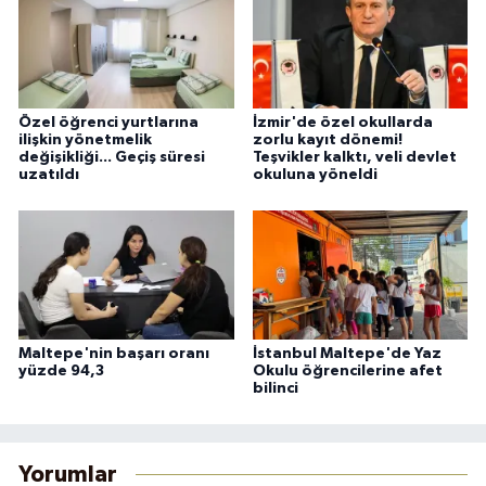
Özel öğrenci yurtlarına
İzmir'de özel okullarda
ilişkin yönetmelik
zorlu kayıt dönemi!
değişikliği... Geçiş süresi
Teşvikler kalktı, veli devlet
uzatıldı
okuluna yöneldi
Maltepe'nin başarı oranı
İstanbul Maltepe'de Yaz
yüzde 94,3
Okulu öğrencilerine afet
bilinci
Yorumlar