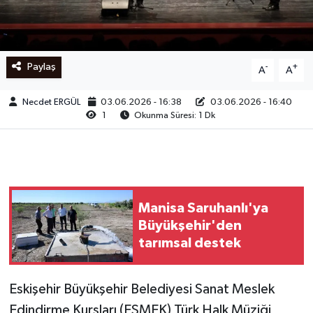
Ege
İzmir
Paylaş
-
+
A
A
İletişim
Necdet ERGÜL
03.06.2026 - 16:38
03.06.2026 - 16:40
1
Okunma Süresi: 1 Dk
Künye
Yerel
Manisa Saruhanlı'ya
Büyükşehir'den
tarımsal destek
Eskişehir Büyükşehir Belediyesi Sanat Meslek
Edindirme Kursları (ESMEK) Türk Halk Müziği