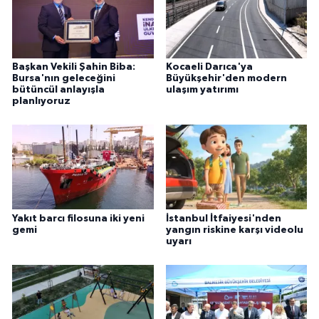
Başkan Vekili Şahin Biba:
Kocaeli Darıca'ya
Bursa'nın geleceğini
Büyükşehir'den modern
bütüncül anlayışla
ulaşım yatırımı
planlıyoruz
Yakıt barcı filosuna iki yeni
İstanbul İtfaiyesi'nden
gemi
yangın riskine karşı videolu
uyarı