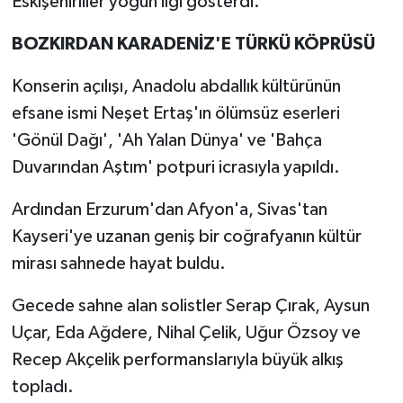
Eskişehirliler yoğun ilgi gösterdi.
BOZKIRDAN KARADENİZ'E TÜRKÜ KÖPRÜSÜ
Konserin açılışı, Anadolu abdallık kültürünün
efsane ismi Neşet Ertaş'ın ölümsüz eserleri
'Gönül Dağı', 'Ah Yalan Dünya' ve 'Bahça
Duvarından Aştım' potpuri icrasıyla yapıldı.
Ardından Erzurum'dan Afyon'a, Sivas'tan
Kayseri'ye uzanan geniş bir coğrafyanın kültür
mirası sahnede hayat buldu.
Gecede sahne alan solistler Serap Çırak, Aysun
Uçar, Eda Ağdere, Nihal Çelik, Uğur Özsoy ve
Recep Akçelik performanslarıyla büyük alkış
topladı.