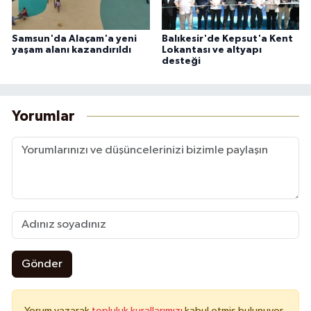
Samsun'da Alaçam'a yeni
Balıkesir'de Kepsut'a Kent
yaşam alanı kazandırıldı
Lokantası ve altyapı
desteği
Yorumlar
Gönder
Yorum yazarak
topluluk kurallarımızı
kabul etmiş bulunuyor