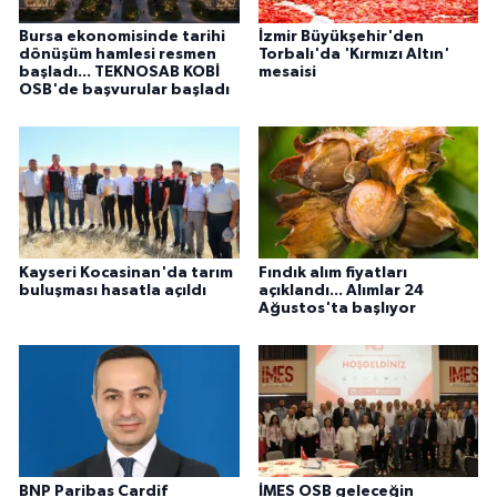
Bursa ekonomisinde tarihi
İzmir Büyükşehir'den
dönüşüm hamlesi resmen
Torbalı'da 'Kırmızı Altın'
başladı... TEKNOSAB KOBİ
mesaisi
OSB'de başvurular başladı
Kayseri Kocasinan'da tarım
Fındık alım fiyatları
buluşması hasatla açıldı
açıklandı... Alımlar 24
Ağustos'ta başlıyor
BNP Paribas Cardif
İMES OSB geleceğin