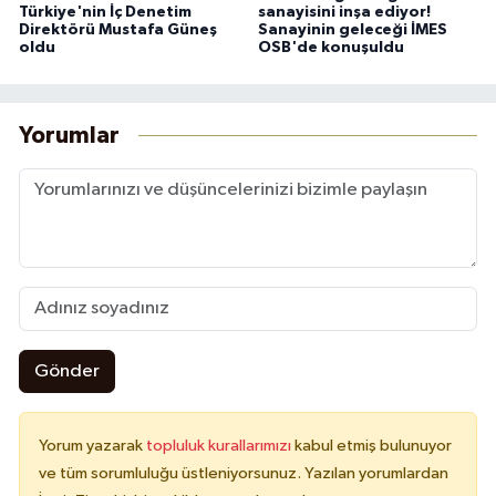
Türkiye'nin İç Denetim
sanayisini inşa ediyor!
Direktörü Mustafa Güneş
Sanayinin geleceği İMES
oldu
OSB'de konuşuldu
Yorumlar
Gönder
Yorum yazarak
topluluk kurallarımızı
kabul etmiş bulunuyor
ve tüm sorumluluğu üstleniyorsunuz. Yazılan yorumlardan