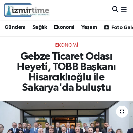
Gündem
Nöbetçi Eczaneler
Gündem
Sağlık
Ekonomi
Yaşam
Foto Gal
Sağlık
Hava Durumu
EKONOMI
Ekonomi
İzmir Namaz Vakitleri
Gebze Ticaret Odası
Heyeti, TOBB Başkanı
Yaşam
Trafik Durumu
Hisarcıklıoğlu ile
Foto Galeri
Süper Lig Puan Durumu ve Fikstür
Sakarya'da buluştu
Video
Tüm Manşetler
Yazarlar
Son Dakika Haberleri
Siyaset
Haber Arşivi