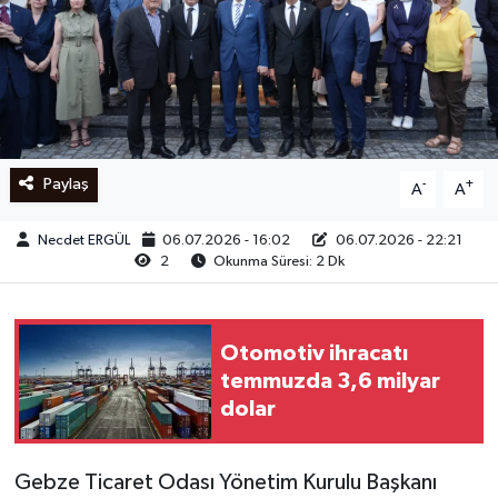
Ege
İzmir
İletişim
Paylaş
-
+
A
A
Künye
Necdet ERGÜL
06.07.2026 - 16:02
06.07.2026 - 22:21
2
Okunma Süresi: 2 Dk
Yerel
Otomotiv ihracatı
temmuzda 3,6 milyar
dolar
Gebze Ticaret Odası Yönetim Kurulu Başkanı