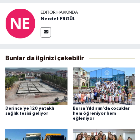
EDITÖR HAKKINDA
Necdet ERGÜL
Bunlar da ilginizi çekebilir
Derince'ye 120 yataklı
Bursa Yıldırım'da çocuklar
sağlık tesisi geliyor
hem öğreniyor hem
eğleniyor