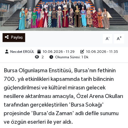
Ege
İzmir
Paylaş
-
+
A
A
İletişim
Necdet ERGÜL
10.06.2026 - 11:29
10.06.2026 - 11:35
Künye
2
Okunma Süresi: 1 Dk
Yerel
Bursa Olgunlaşma Enstitüsü, Bursa'nın fethinin
700. yılı etkinlikleri kapsamında tarih bilincinin
güçlendirilmesi ve kültürel mirasın gelecek
nesillere aktarılması amacıyla, Özel Arena Okulları
tarafından gerçekleştirilen 'Bursa Sokağı'
projesinde 'Bursa'da Zaman' adlı defile sunumu
ve özgün eserleri ile yer aldı.