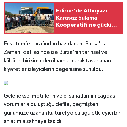
Edirne'de Altınyazı
Karasaz Sulama
Kooperatifi'ne güçlü
takviye
Enstitümüz tarafından hazırlanan 'Bursa'da
Zaman' defilesinde ise Bursa'nın tarihsel ve
kültürel birikiminden ilham alınarak tasarlanan
kıyafetler izleyicilerin beğenisine sunuldu.
Geleneksel motiflerin ve el sanatlarının çağdaş
yorumlarla buluştuğu defile, geçmişten
günümüze uzanan kültürel yolculuğu etkileyici bir
anlatımla sahneye taşıdı.