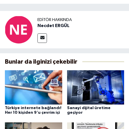
EDITÖR HAKKINDA
Necdet ERGÜL
Bunlar da ilginizi çekebilir
Türkiye internete bağlandı!
Sanayi dijital üretime
Her 10 kişiden 9'u çevrim içi
geçiyor