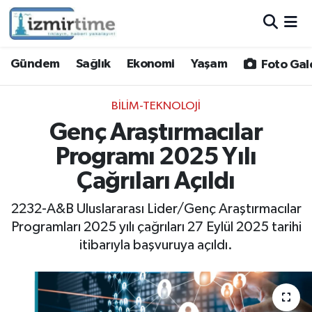
Gündem
Nöbetçi Eczaneler
Gündem
Sağlık
Ekonomi
Yaşam
Foto Gal
Sağlık
Hava Durumu
BILIM-TEKNOLOJI
Ekonomi
İzmir Namaz Vakitleri
Genç Araştırmacılar
Programı 2025 Yılı
Yaşam
Trafik Durumu
Çağrıları Açıldı
Foto Galeri
Süper Lig Puan Durumu ve Fikstür
2232-A&B Uluslararası Lider/Genç Araştırmacılar
Programları 2025 yılı çağrıları 27 Eylül 2025 tarihi
Video
Tüm Manşetler
itibarıyla başvuruya açıldı.
Yazarlar
Son Dakika Haberleri
Siyaset
Haber Arşivi