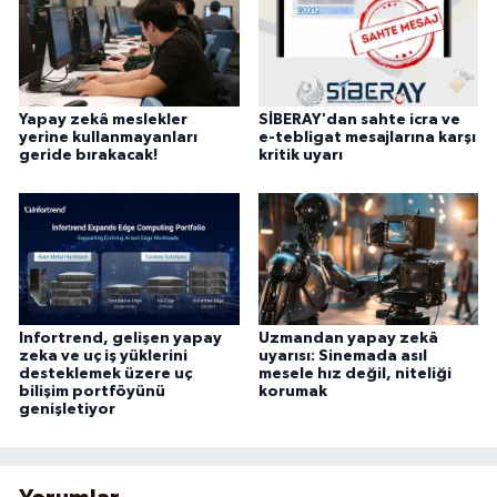
Yapay zekâ meslekler
SİBERAY'dan sahte icra ve
yerine kullanmayanları
e-tebligat mesajlarına karşı
geride bırakacak!
kritik uyarı
Infortrend, gelişen yapay
Uzmandan yapay zekâ
zeka ve uç iş yüklerini
uyarısı: Sinemada asıl
desteklemek üzere uç
mesele hız değil, niteliği
bilişim portföyünü
korumak
genişletiyor