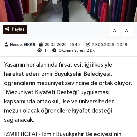
Ege
İzmir
Paylaş
-
+
A
A
İletişim
Necdet ERGÜL
29.05.2026 - 16:45
29.05.2026 - 23:19
1
Okunma Süresi: 2 Dk
Künye
Yaşamın her alanında fırsat eşitliği ilkesiyle
Yerel
hareket eden İzmir Büyükşehir Belediyesi,
öğrencilerin mezuniyet sevincine de ortak oluyor.
'Mezuniyet Kıyafeti Desteği' uygulaması
kapsamında ortaokul, lise ve üniversiteden
mezun olacak öğrencilere kıyafet desteği
sağlanacak.
İZMİR (İGFA) - İzmir Büyükşehir Belediyesi'nin