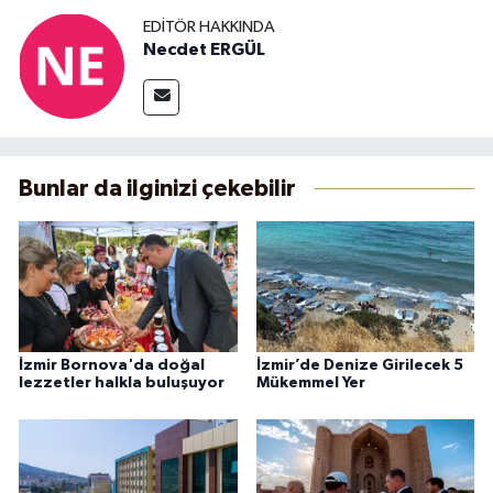
EDITÖR HAKKINDA
Necdet ERGÜL
Bunlar da ilginizi çekebilir
İzmir Bornova'da doğal
İzmir’de Denize Girilecek 5
lezzetler halkla buluşuyor
Mükemmel Yer