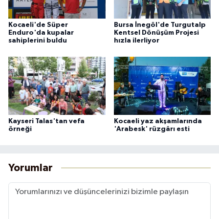
Kocaeli'de Süper
Bursa İnegöl'de Turgutalp
Enduro'da kupalar
Kentsel Dönüşüm Projesi
sahiplerini buldu
hızla ilerliyor
Kayseri Talas'tan vefa
Kocaeli yaz akşamlarında
örneği
'Arabesk' rüzgârı esti
Yorumlar