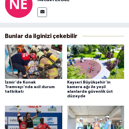
Bunlar da ilginizi çekebilir
İzmir'de Konak
Kayseri Büyükşehir'in
Tramvayı'nda acil durum
kamera ağı ile yeşil
tatbikatı
alanlarda güvenlik üst
düzeyde