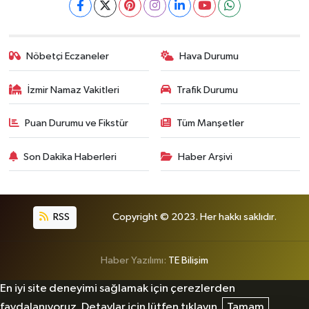
Nöbetçi Eczaneler
Hava Durumu
İzmir Namaz Vakitleri
Trafik Durumu
Puan Durumu ve Fikstür
Tüm Manşetler
Son Dakika Haberleri
Haber Arşivi
RSS
Copyright © 2023. Her hakkı saklıdır.
Haber Yazılımı:
TE Bilişim
En iyi site deneyimi sağlamak için çerezlerden
faydalanıyoruz. Detaylar için lütfen tıklayın.
Tamam