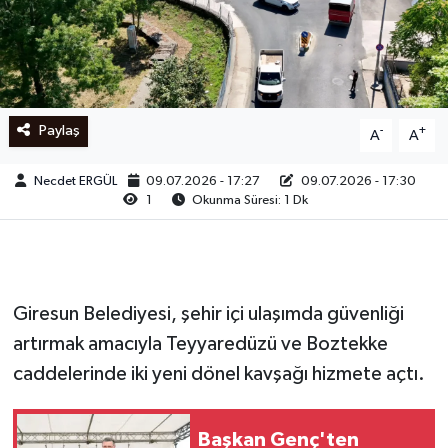
Ege
İzmir
Paylaş
-
+
A
A
İletişim
Necdet ERGÜL
09.07.2026 - 17:27
09.07.2026 - 17:30
Künye
1
Okunma Süresi: 1 Dk
Yerel
Giresun Belediyesi, şehir içi ulaşımda güvenliği
artırmak amacıyla Teyyaredüzü ve Boztekke
caddelerinde iki yeni dönel kavşağı hizmete açtı.
Başkan Genç'ten