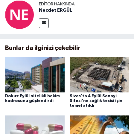
EDITÖR HAKKINDA
Necdet ERGÜL
Bunlar da ilginizi çekebilir
Dokuz Eylül nitelikli hekim
Sivas'ta 4 Eylül Sanayi
kadrosunu güçlendirdi
Sitesi'ne sağlık tesisi için
temel atıldı