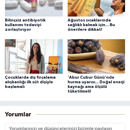
Bilinçsiz antibiyotik
Ağustos sıcaklarında
kullanımı tedaviyi
sağlıklı kalmak için... Bu
zorlaştırıyor
önerilere dikkat!
Çocuklarda diş fırçalama
'Abur Cubur Günü'nde
alışkanlığı ilk süt dişiyle
hurma uyarısı... Doğal enerji
başlamalı
kaynağı ama ölçülü
tüketilmeli!
Yorumlar