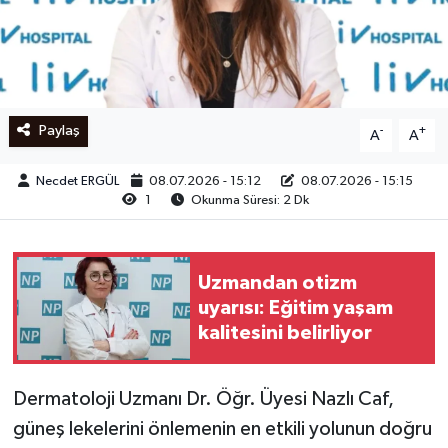
Ege
İzmir
Paylaş
-
+
A
A
İletişim
Necdet ERGÜL
08.07.2026 - 15:12
08.07.2026 - 15:15
Künye
1
Okunma Süresi: 2 Dk
Yerel
Uzmandan otizm
uyarısı: Eğitim yaşam
kalitesini belirliyor
Dermatoloji Uzmanı Dr. Öğr. Üyesi Nazlı Caf,
güneş lekelerini önlemenin en etkili yolunun doğru