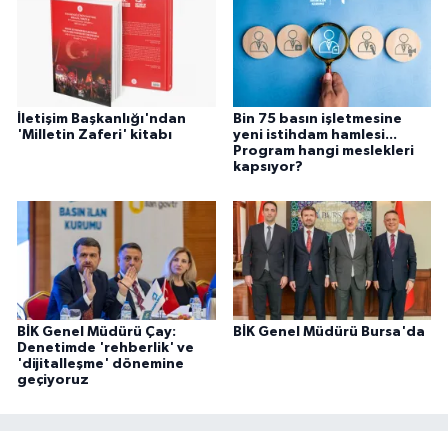
İletişim Başkanlığı'ndan
Bin 75 basın işletmesine
'Milletin Zaferi' kitabı
yeni istihdam hamlesi...
Program hangi meslekleri
kapsıyor?
BİK Genel Müdürü Çay:
BİK Genel Müdürü Bursa'da
Denetimde 'rehberlik' ve
'dijitalleşme' dönemine
geçiyoruz