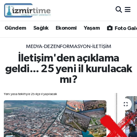
Gündem
Nöbetçi Eczaneler
Gündem
Sağlık
Ekonomi
Yaşam
Foto Gal
Sağlık
Hava Durumu
MEDYA-DEZENFORMASYON-İLETIŞIM
Ekonomi
İzmir Namaz Vakitleri
İletişim'den açıklama
geldi... 25 yeni il kurulacak
Yaşam
Trafik Durumu
mı?
Foto Galeri
Süper Lig Puan Durumu ve Fikstür
Video
Tüm Manşetler
Yazarlar
Son Dakika Haberleri
Siyaset
Haber Arşivi