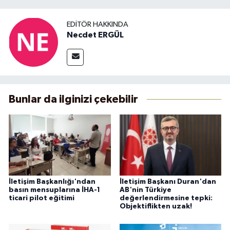
EDITÖR HAKKINDA
Necdet ERGÜL
Bunlar da ilginizi çekebilir
İletişim Başkanlığı'ndan
İletişim Başkanı Duran'dan
basın mensuplarına İHA-1
AB'nin Türkiye
ticari pilot eğitimi
değerlendirmesine tepki:
Objektiflikten uzak!