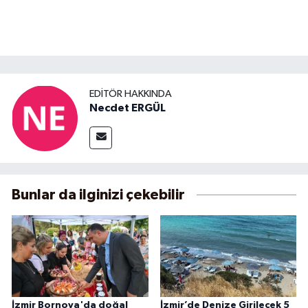
EDITÖR HAKKINDA
Necdet ERGÜL
Bunlar da ilginizi çekebilir
İzmir Bornova'da doğal
İzmir’de Denize Girilecek 5