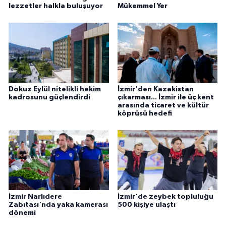
lezzetler halkla buluşuyor
Mükemmel Yer
Dokuz Eylül nitelikli hekim
İzmir'den Kazakistan
kadrosunu güçlendirdi
çıkarması... İzmir ile üç kent
arasında ticaret ve kültür
köprüsü hedefi
İzmir Narlıdere
İzmir'de zeybek topluluğu
Zabıtası'nda yaka kamerası
500 kişiye ulaştı
dönemi