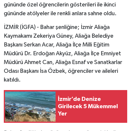
gününde özel öğrencilerin gösterileri ile ikinci
gününde atölyeler ile renkli anlara sahne oldu.
İZMİR (İGFA) - Bahar şenliğine; İzmir Aliağa
Kaymakamı Zekeriya Güney, Aliağa Belediye
Başkanı Serkan Acar, Aliağa İlçe Milli Eğitim
Müdürü Dr. Erdoğan Akyüz, Aliağa İlçe Emniyet
Müdürü Ahmet Can, Aliağa Esnaf ve Sanatkarlar
Odası Başkanı İsa Özbek, öğrenciler ve aileleri
katıldı.
İzmir’de Denize
Girilecek 5 Mükemmel
Yer