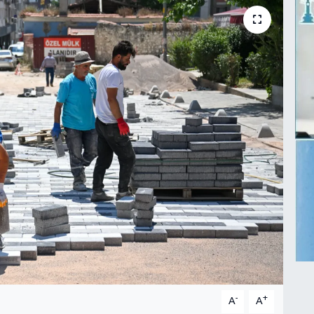
-
+
A
A