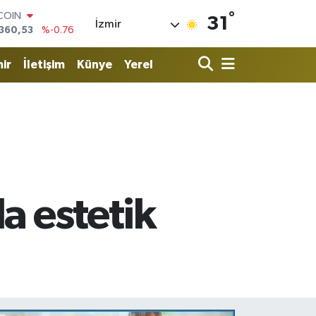
°
LAR
31
İzmir
,7069
%0.17
RO
,0265
%0.01
ir
İletişim
Künye
Yerel
RLİN
1897
%0.02
AM ALTIN
4.81
%1.44
T100
887
%64
TCOIN
360,53
%-0.76
a estetik