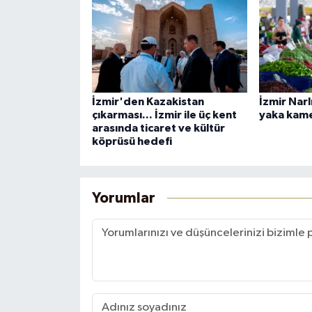
İzmir'den Kazakistan
İzmir Nar
çıkarması... İzmir ile üç kent
yaka kam
arasında ticaret ve kültür
köprüsü hedefi
Yorumlar