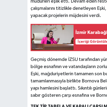
müdürleri eşlik etti. Devam eden res
çalışmalarını titizlikle denetleyen Eşk
yapacak projelerin müjdesini verdi.
İzmir Karabağ
İçeriği Görüntül
Geçmiş dönemde İZSU tarafından yürüt
bölge esnafının ve vatandaşların zorl
Eşki, mağduriyetlerin tamamen son bul
tamamlanmasıyla birlikte Bornova Bele
yapı hamlesini başlattı. Sıkıntılı günle
sabır gösteren çarşı esnafına ve Borno
TEK TİP TABELA VE KAPALI ÇARŞI