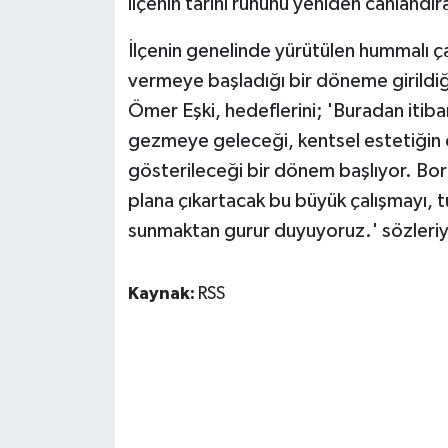
ilçenin tarihi ruhunu yeniden canlandır
İlçenin genelinde yürütülen hummalı ça
vermeye başladığı bir döneme girildi
Ömer Eşki, hedeflerini; 'Buradan itiba
gezmeye geleceği, kentsel estetiğin e
gösterileceği bir dönem başlıyor. Bor
plana çıkartacak bu büyük çalışmayı, t
sunmaktan gurur duyuyoruz.' sözleriy
Kaynak:
RSS