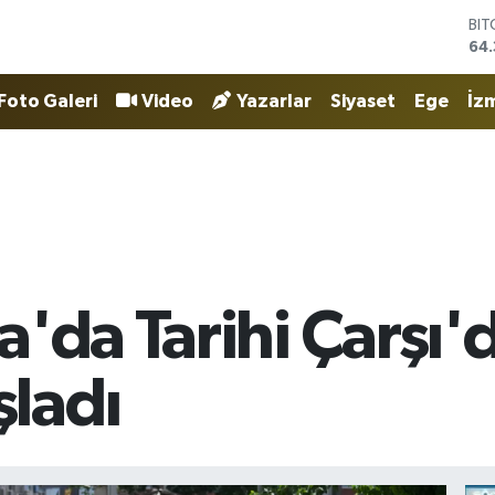
DO
47
EU
55
Foto Galeri
Video
Yazarlar
Siyaset
Ege
İzm
STE
64,
GR
657
BİS
13.
BI
64.
'da Tarihi Çarşı'd
ladı