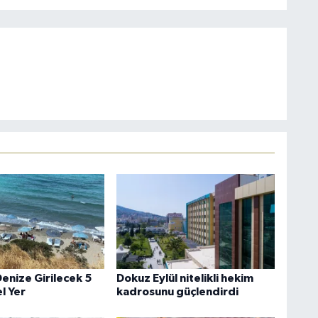
enize Girilecek 5
Dokuz Eylül nitelikli hekim
 Yer
kadrosunu güçlendirdi