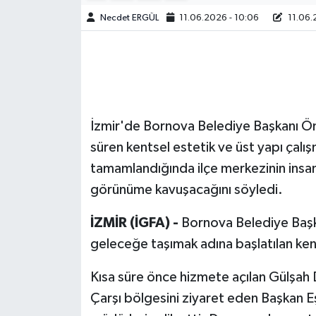
Necdet ERGÜL
11.06.2026 - 10:06
11.06.
İzmir'de Bornova Belediye Başkanı Öme
süren kentsel estetik ve üst yapı çalış
tamamlandığında ilçe merkezinin insan
görünüme kavuşacağını söyledi.
İZMİR (İGFA) -
Bornova Belediye Başkan
geleceğe taşımak adına başlatılan kent
Kısa süre önce hizmete açılan Gülşah D
Çarşı bölgesini ziyaret eden Başkan Eşk