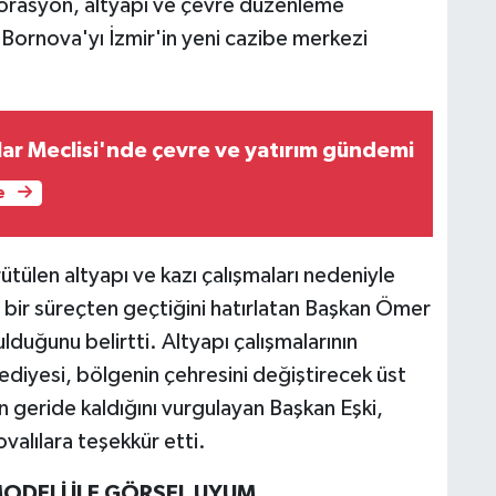
torasyon, altyapı ve çevre düzenleme
i, Bornova'yı İzmir'in yeni cazibe merkezi
lar Meclisi'nde çevre ve yatırım gündemi
e
ülen altyapı ve kazı çalışmaları nedeniyle
u bir süreçten geçtiğini hatırlatan Başkan Ömer
duğunu belirtti. Altyapı çalışmalarının
diyesi, bölgenin çehresini değiştirecek üst
rin geride kaldığını vurgulayan Başkan Eşki,
valılara teşekkür etti.
 MODELİ İLE GÖRSEL UYUM