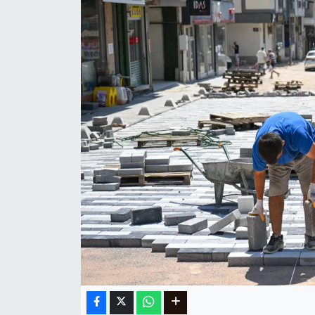
Ege
İzmir
İletişim
Künye
Yerel