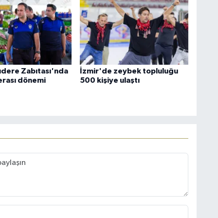
lıdere Zabıtası'nda
İzmir'de zeybek topluluğu
erası dönemi
500 kişiye ulaştı