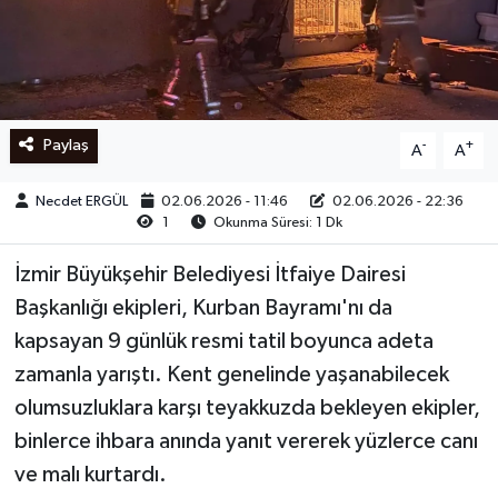
Ege
İzmir
Paylaş
-
+
A
A
İletişim
Necdet ERGÜL
02.06.2026 - 11:46
02.06.2026 - 22:36
Künye
1
Okunma Süresi: 1 Dk
Yerel
İzmir Büyükşehir Belediyesi İtfaiye Dairesi
Başkanlığı ekipleri, Kurban Bayramı'nı da
kapsayan 9 günlük resmi tatil boyunca adeta
zamanla yarıştı. Kent genelinde yaşanabilecek
olumsuzluklara karşı teyakkuzda bekleyen ekipler,
binlerce ihbara anında yanıt vererek yüzlerce canı
ve malı kurtardı.