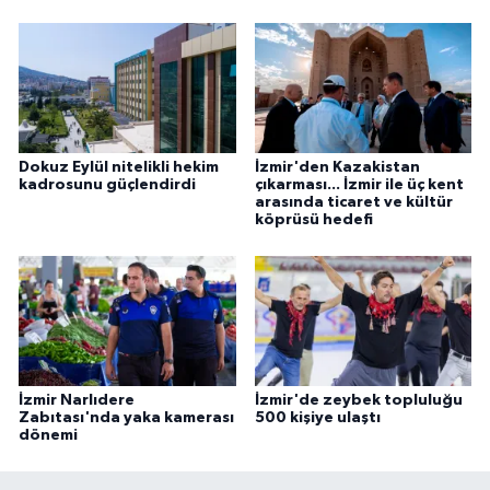
Dokuz Eylül nitelikli hekim
İzmir'den Kazakistan
kadrosunu güçlendirdi
çıkarması... İzmir ile üç kent
arasında ticaret ve kültür
köprüsü hedefi
İzmir Narlıdere
İzmir'de zeybek topluluğu
Zabıtası'nda yaka kamerası
500 kişiye ulaştı
dönemi