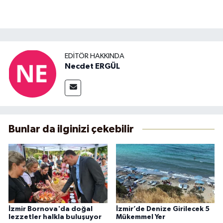
EDITÖR HAKKINDA
Necdet ERGÜL
Bunlar da ilginizi çekebilir
İzmir Bornova'da doğal
İzmir’de Denize Girilecek 5
lezzetler halkla buluşuyor
Mükemmel Yer