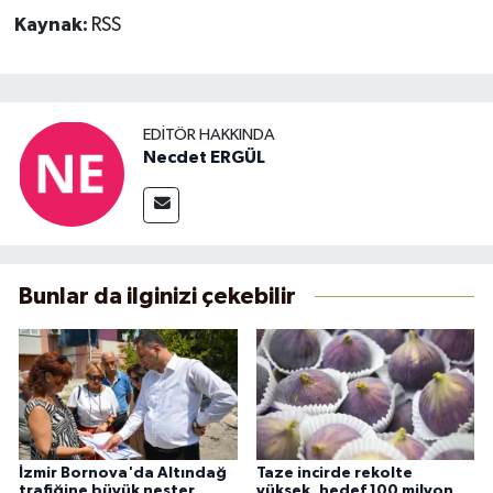
Kaynak:
RSS
EDITÖR HAKKINDA
Necdet ERGÜL
Bunlar da ilginizi çekebilir
İzmir Bornova'da Altındağ
Taze incirde rekolte
trafiğine büyük neşter
yüksek, hedef 100 milyon