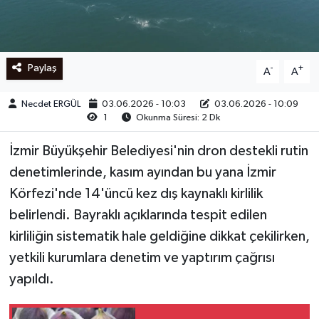
Ege
İzmir
Paylaş
-
+
A
A
İletişim
Necdet ERGÜL
03.06.2026 - 10:03
03.06.2026 - 10:09
1
Okunma Süresi: 2 Dk
Künye
İzmir Büyükşehir Belediyesi'nin dron destekli rutin
Yerel
denetimlerinde, kasım ayından bu yana İzmir
Körfezi'nde 14'üncü kez dış kaynaklı kirlilik
belirlendi. Bayraklı açıklarında tespit edilen
kirliliğin sistematik hale geldiğine dikkat çekilirken,
yetkili kurumlara denetim ve yaptırım çağrısı
yapıldı.