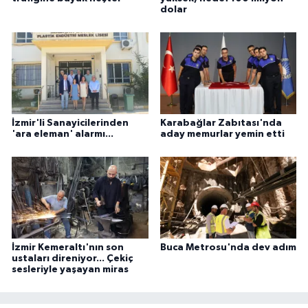
dolar
İzmir'li Sanayicilerinden
Karabağlar Zabıtası'nda
'ara eleman' alarmı...
aday memurlar yemin etti
İzmir Kemeraltı'nın son
Buca Metrosu'nda dev adım
ustaları direniyor... Çekiç
sesleriyle yaşayan miras